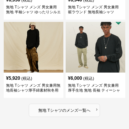
(税込)
(税込)
無地 Tシャツ メンズ 男女兼用
無地 Tシャツ メンズ 男女兼用
無地 半袖シャツ ゆったりシルエ
裾ラウンド 無地長袖シャツ
ット 白
¥
5,920
¥
6,000
(税込)
(税込)
無地 Tシャツ メンズ 男女兼用無
無地 Tシャツ メンズ 男女兼用
地長袖シャツ厚手綿素材秋冬用
厚手生地 無地 長袖 ティーシャ
全4色
ツ 全12色展開
›
無地 Tシャツ
の
メンズ
一覧へ