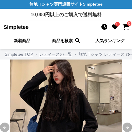
無地 Tシャツ
専門通販サイト
Simpletee
10,000
円以上のご購入で送料無料
0
0
Simpletee
新着商品
商品を検索
人気ランキング
Simpletee TOP
›
レディースの一覧
›
無地 Tシャツ レディース 
Previous slide
Ne