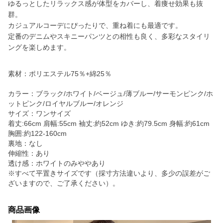
ゆるっとしたリラックス感が体型をカバーし、着痩せ効果も抜
群。
カジュアルコーデにぴったりで、重ね着にも最適です。
定番のデニムやスキニーパンツとの相性も良く、多彩なスタイリ
ングを楽しめます。
素材：ポリエステル75％+綿25％
カラー：ブラック/ホワイト/ベージュ/薄ブルー/サーモンピンク/ホ
ットピンク/ロイヤルブルー/オレンジ
サイズ：ワンサイズ
着丈:66cm 肩幅:55cm 袖丈:約52cm ゆき:約79.5cm 身幅:約61cm
胸囲:約122-160cm
裏地：なし
伸縮性：あり
透け感：ホワイトのみややあり
※すべて平置きサイズです（採寸方法違いより、多少の誤差がご
ざいますので、ご了承ください）。
商品画像