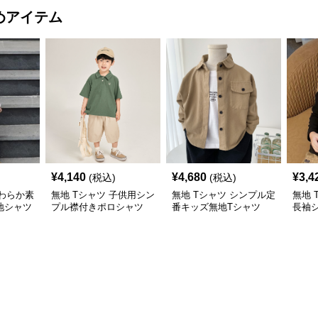
めアイテム
¥
4,140
¥
4,680
¥
3,4
(税込)
(税込)
やわらか素
無地 Tシャツ 子供用シン
無地 Tシャツ シンプル定
無地 
地シャツ
プル襟付きポロシャツ
番キッズ無地Tシャツ
長袖