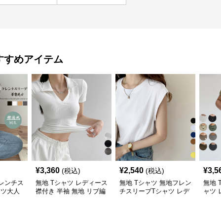
すすめアイテム
¥
3,360
¥
2,540
¥
3,5
(税込)
(税込)
フレンチス
無地 Tシャツ レディース
無地 Tシャツ 無地フレン
無地 
ャツ大人
襟付き 半袖 無地 リブ編
チスリーブTシャツ レデ
ャツ 
み Tシャツ
ィース
クル