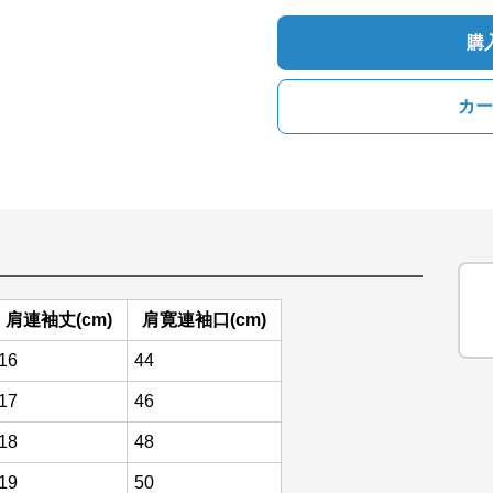
購
カー
肩連袖丈(cm)
肩寛連袖口(cm)
16
44
17
46
18
48
19
50