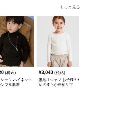
もっと見る
20
¥
3,040
¥
3,620
(税込)
(税込)
(税込)
Tシャツ ハイネック
無地 Tシャツ お子様のた
無地 Tシャツ 胸ポケッ
シンプル肌着
めの柔らか長袖リブ
付き ゆったり無地Tシャ
ツ