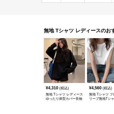
無地 Tシャツ
レディース
のお
¥
4,310
¥
4,560
(税込)
(税込)
無地 Tシャツ レディース
無地 Tシャツ 
ゆったり体型カバー長袖
リーブ無地Tシ
無地シャツ着痩せ効果
カジュアル