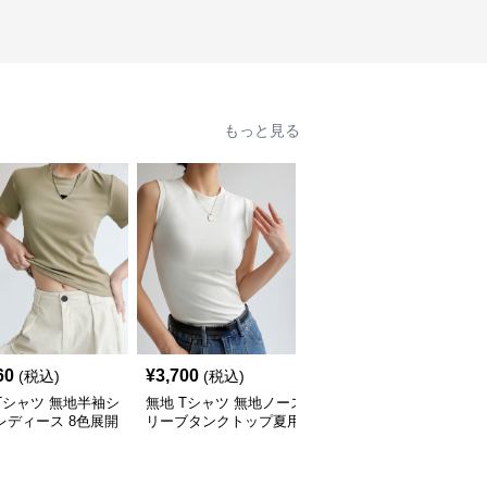
もっと見る
60
¥
3,700
¥
4,670
(税込)
(税込)
(税込)
Tシャツ 無地半袖シ
無地 Tシャツ 無地ノース
無地 Tシャツ 無地 半袖
レディース 8色展開
リーブタンクトップ夏用
ニットソー レディース
ーネック
レディース
サマーニット