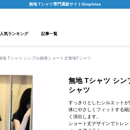
無地 Tシャツ
専門通販サイト
Simpletee
人気ランキング
記事一覧
無地 Tシャツ シンプル細身ショート丈無地Tシャツ
無地 Tシャツ シ
シャツ
すっきりとしたシルエットが
体にやさしくフィットする細
く演出します。
ショート丈デザインでトレン