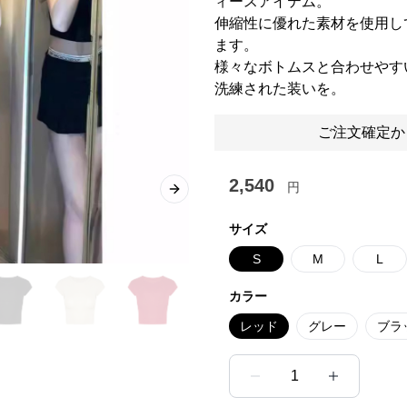
ィースアイテム。
伸縮性に優れた素材を使用し
ます。
様々なボトムスと合わせやす
洗練された装いを。
ご注文確定か
2,540
円
Next slide
サイズ
S
M
L
カラー
レッド
グレー
ブラ
1