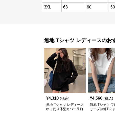
3XL
63
60
60
無地 Tシャツ
レディース
のお
¥
4,310
¥
4,560
(税込)
(税込)
無地 Tシャツ レディース
無地 Tシャツ 
ゆったり体型カバー長袖
リーブ無地Tシ
無地シャツ着痩せ効果
カジュアル