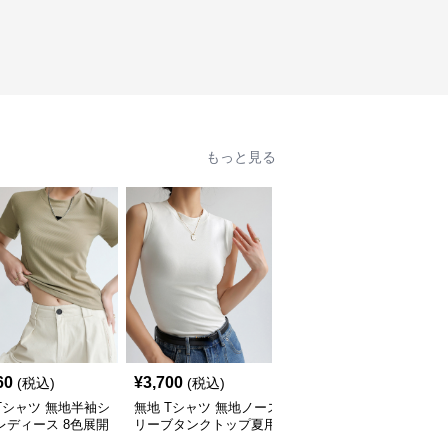
もっと見る
60
¥
3,700
¥
4,670
(税込)
(税込)
(税込)
Tシャツ 無地半袖シ
無地 Tシャツ 無地ノース
無地 Tシャツ 無地 半袖
レディース 8色展開
リーブタンクトップ夏用
ニットソー レディース
ーネック
レディース
サマーニット