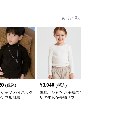
もっと見る
20
¥
3,040
¥
3,620
(税込)
(税込)
(税込)
Tシャツ ハイネック
無地 Tシャツ お子様のた
無地 Tシャツ 胸ポケッ
シンプル肌着
めの柔らか長袖リブ
付き ゆったり無地Tシャ
ツ