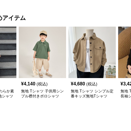
めアイテム
¥
4,140
¥
4,680
¥
3,4
(税込)
(税込)
やわらか素
無地 Tシャツ 子供用シン
無地 Tシャツ シンプル定
無地 
地シャツ
プル襟付きポロシャツ
番キッズ無地Tシャツ
長袖