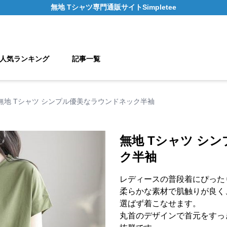
無地 Tシャツ
専門通販サイト
Simpletee
人気ランキング
記事一覧
無地 Tシャツ シンプル優美なラウンドネック半袖
無地 Tシャツ シ
ク半袖
レディースの普段着にぴった
柔らかな素材で肌触りが良く
選ばず着こなせます。
丸首のデザインで首元をすっ