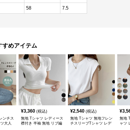
58
7.5
すすめアイテム
¥
3,360
¥
2,540
¥
3,5
(税込)
(税込)
フレンチス
無地 Tシャツ レディース
無地 Tシャツ 無地フレン
無地 
ャツ大人
襟付き 半袖 無地 リブ編
チスリーブTシャツ レデ
ャツ 
み Tシャツ
ィース
クル