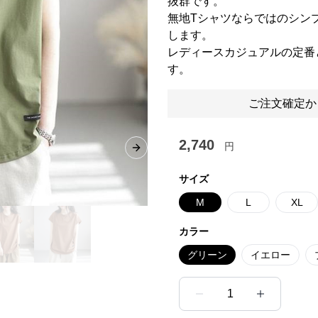
抜群です。
無地Tシャツならではのシン
します。
レディースカジュアルの定番
す。
ご注文確定か
2,740
円
Next slide
サイズ
M
L
XL
カラー
グリーン
イエロー
1