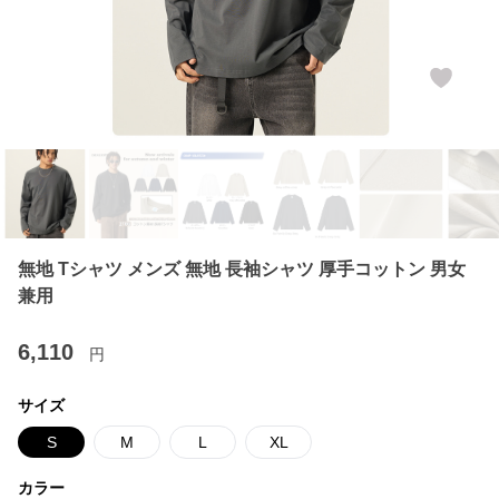
無地 Tシャツ メンズ 無地 長袖シャツ 厚手コットン 男女
兼用
6,110
円
サイズ
S
M
L
XL
カラー