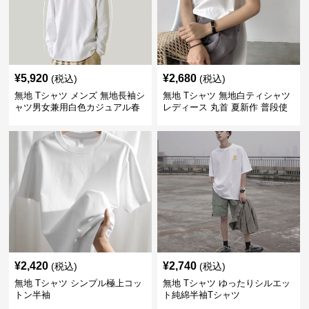
¥
5,920
¥
2,680
(税込)
(税込)
無地 Tシャツ メンズ 無地長袖シ
無地 Tシャツ 無地白ティシャツ
ャツ男女兼用白色カジュアル春
レディース 丸首 夏新作 普段使
秋新作
い
¥
2,420
¥
2,740
(税込)
(税込)
無地 Tシャツ シンプル極上コッ
無地 Tシャツ ゆったりシルエッ
トン半袖
ト純綿半袖Tシャツ