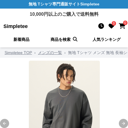
無地 Tシャツ
専門通販サイト
Simpletee
10,000
円以上のご購入で送料無料
0
0
Simpletee
新着商品
商品を検索
人気ランキング
Simpletee TOP
›
メンズの一覧
›
無地 Tシャツ メンズ 無地 長袖
Previous slide
Ne