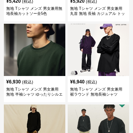
¥
5,420
¥
5,920
(税込)
(税込)
無地 Tシャツ メンズ 男女兼用無
無地 Tシャツ メンズ 男女兼用
地長袖カットソー全5色
丸首 無地 長袖 カジュアル トッ
プス 全5色
¥
6,930
¥
6,940
(税込)
(税込)
無地 Tシャツ メンズ 男女兼用
無地 Tシャツ メンズ 男女兼用
無地 半袖シャツ ゆったりシルエ
裾ラウンド 無地長袖シャツ
ット 白