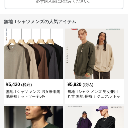
必ず購入前にお読みください。
無地 Tシャツメンズの人気アイテム
¥
5,420
¥
5,920
(税込)
(税込)
無地 Tシャツ メンズ 男女兼用無
無地 Tシャツ メンズ 男女兼用
地長袖カットソー全5色
丸首 無地 長袖 カジュアル トッ
プス 全5色