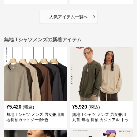
全4色
ツ 全12色展開
›
人気アイテム一覧へ
無地 Tシャツメンズの新着アイテム
¥
5,420
¥
5,920
(税込)
(税込)
無地 Tシャツ メンズ 男女兼用無
無地 Tシャツ メンズ 男女兼用
地長袖カットソー全5色
丸首 無地 長袖 カジュアル トッ
プス 全5色