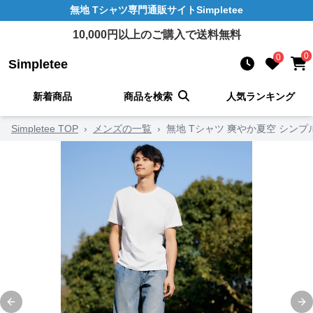
無地 Tシャツ
専門通販サイト
Simpletee
10,000
円以上のご購入で送料無料
0
0
Simpletee
新着商品
商品を検索
人気ランキング
Simpletee TOP
›
メンズの一覧
›
無地 Tシャツ 爽やか夏空 シンプ
Previous slide
Ne