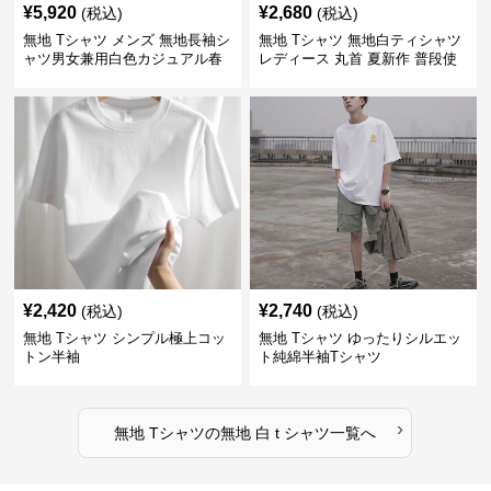
¥
5,920
¥
2,680
(税込)
(税込)
無地 Tシャツ メンズ 無地長袖シ
無地 Tシャツ 無地白ティシャツ
ャツ男女兼用白色カジュアル春
レディース 丸首 夏新作 普段使
秋新作
い
¥
2,420
¥
2,740
(税込)
(税込)
無地 Tシャツ シンプル極上コッ
無地 Tシャツ ゆったりシルエッ
トン半袖
ト純綿半袖Tシャツ
›
無地 Tシャツ
の
無地 白 t シャツ
一覧へ