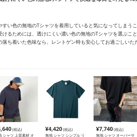
やすい色の無地のTシャツを着用していると気になってしまう
受けるためには、透けにくい濃い色の無地のTシャツを選ぶこ
の落ち着いた色味なら、レントゲン時も安心してお過ごしいた
5,640
¥
4,420
¥
7,740
(税込)
(税込)
(税込)
地 シャツ 上質素材 オ
無地 シャツ シンプル リ
無地 シャツ オーバーサ