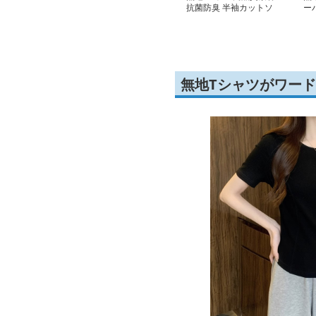
抗菌防臭 半袖カットソ
ー
ー
ッ
無地Tシャツがワー