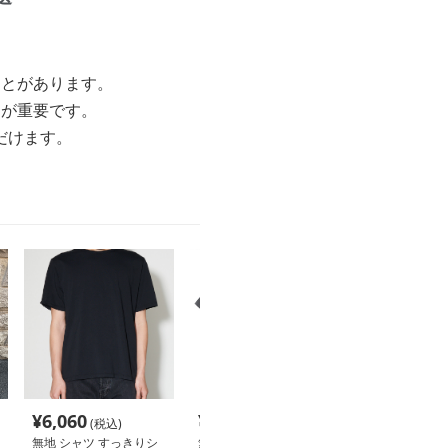
ことがあります。
とが重要です。
だけます。
¥
6,060
¥
4,840
¥
6,100
(税込)
(税込)
(税込
無地 シャツ すっきりシ
無地 シャツ さらりと着
無地 シャツ シ