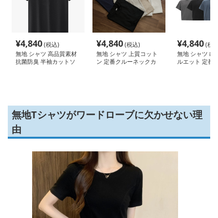
¥
4,840
¥
4,840
¥
4,840
(税込)
(税込)
(税込
無地 シャツ 高品質素材
無地 シャツ 上質コット
無地 シャツ ゆ
抗菌防臭 半袖カットソ
ン 定番クルーネックカ
ルエット 定番
ー
ットソー
シャツ
無地Tシャツがワードローブに欠かせない理
由