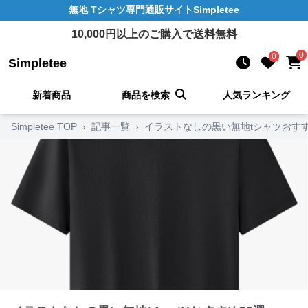
無地 Tシャツ
専門通販サイト
Simpletee
10,000
円以上のご購入で送料無料
0
0
Simpletee
新着商品
商品を検索
人気ランキング
Simpletee TOP
›
記事一覧
›
イラストなしの黒い無地tシャツおすす