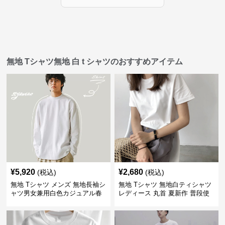
無地 Tシャツ無地 白 t シャツのおすすめアイテム
¥
5,920
¥
2,680
(税込)
(税込)
無地 Tシャツ メンズ 無地長袖シ
無地 Tシャツ 無地白ティシャツ
ャツ男女兼用白色カジュアル春
レディース 丸首 夏新作 普段使
秋新作
い