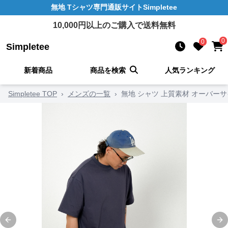
無地 Tシャツ
専門通販サイト
Simpletee
10,000
円以上のご購入で送料無料
0
0
Simpletee
新着商品
商品を検索
人気ランキング
Simpletee TOP
›
メンズの一覧
›
無地 シャツ 上質素材 オーバー
Previous slide
Ne