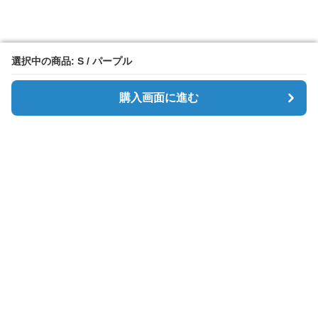
選択中の商品: S / パープル
選択中の商品: S / パープル
購入画面に進む
購入画面に進む
Simpletee
について