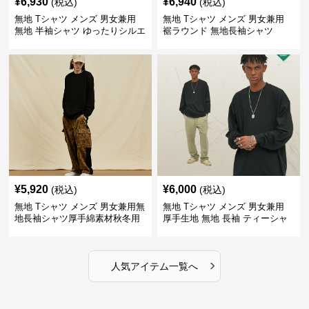
¥
6,930
¥
6,940
(税込)
(税込)
無地 Tシャツ メンズ 男女兼用
無地 Tシャツ メンズ 男女兼用
無地 半袖シャツ ゆったりシルエ
裾ラウンド 無地長袖シャツ
ット 白
¥
5,920
¥
6,000
(税込)
(税込)
無地 Tシャツ メンズ 男女兼用無
無地 Tシャツ メンズ 男女兼用
地長袖シャツ厚手綿素材秋冬用
厚手生地 無地 長袖 ティーシャ
全4色
ツ 全12色展開
›
人気アイテム一覧へ