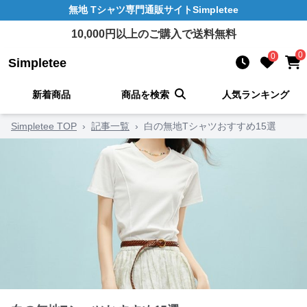
無地 Tシャツ
専門通販サイト
Simpletee
10,000
円以上のご購入で送料無料
0
0
Simpletee
新着商品
商品を検索
人気ランキング
Simpletee TOP
›
記事一覧
›
白の無地Tシャツおすすめ15選