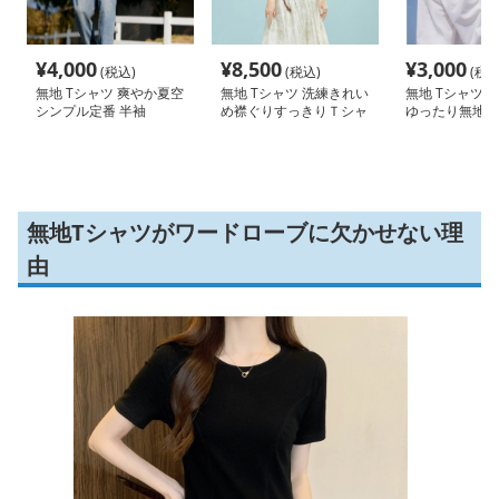
¥
4,000
¥
8,500
¥
3,000
(税込)
(税込)
(税込
無地 Tシャツ 爽やか夏空
無地 Tシャツ 洗練きれい
無地 Tシャツ 
シンプル定番 半袖
め襟ぐりすっきりＴシャ
ゆったり無地半
ツ
無地Tシャツがワードローブに欠かせない理
由