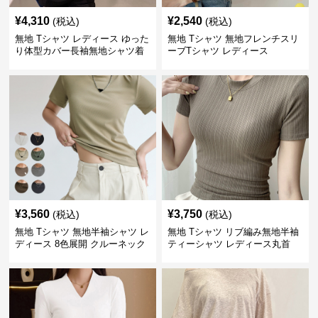
¥
4,310
¥
2,540
(税込)
(税込)
無地 Tシャツ レディース ゆった
無地 Tシャツ 無地フレンチスリ
り体型カバー長袖無地シャツ着
ーブTシャツ レディース
痩せ効果
¥
3,560
¥
3,750
(税込)
(税込)
無地 Tシャツ 無地半袖シャツ レ
無地 Tシャツ リブ編み無地半袖
ディース 8色展開 クルーネック
ティーシャツ レディース丸首