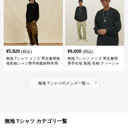
¥
5,920
¥
6,000
(税込)
(税込)
無地 Tシャツ メンズ 男女兼用無
無地 Tシャツ メンズ 男女兼用
地長袖シャツ厚手綿素材秋冬用
厚手生地 無地 長袖 ティーシャ
全4色
ツ 全12色展開
›
無地 Tシャツ
の
メンズ
一覧へ
無地 Tシャツ カテゴリ一覧