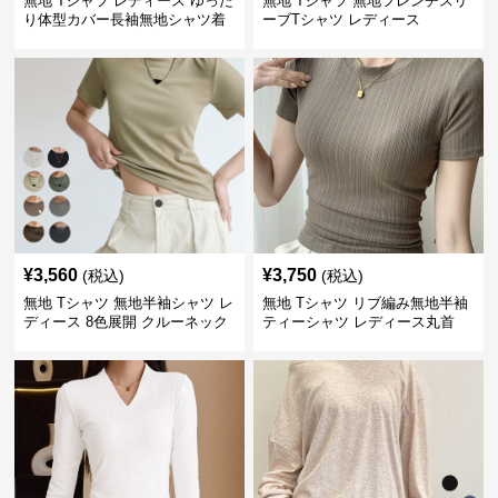
無地 Tシャツ レディース ゆった
無地 Tシャツ 無地フレンチスリ
り体型カバー長袖無地シャツ着
ーブTシャツ レディース
痩せ効果
¥
3,560
¥
3,750
(税込)
(税込)
無地 Tシャツ 無地半袖シャツ レ
無地 Tシャツ リブ編み無地半袖
ディース 8色展開 クルーネック
ティーシャツ レディース丸首