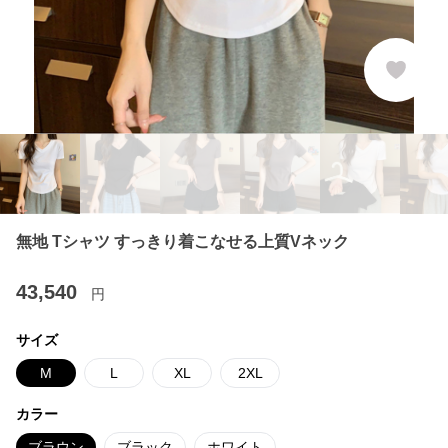
無地 Tシャツ すっきり着こなせる上質Vネック
43,540
円
サイズ
M
L
XL
2XL
カラー
ブラウン
ブラック
ホワイト