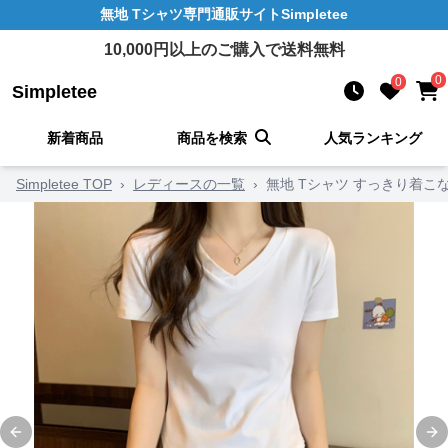
無地 Tシャツ
専門通販サイト
Simpletee
10,000
円以上のご購入で送料無料
0
0
Simpletee
新着商品
商品を検索
人気ランキング
Simpletee TOP
›
レディースの一覧
›
無地 Tシャツ すっきり着こ
Previous slide
Ne