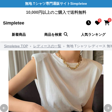
無地 Tシャツ
専門通販サイト
Simpletee
10,000
円以上のご購入で送料無料
0
0
Simpletee
新着商品
商品を検索
人気ランキング
Simpletee TOP
›
レディースの一覧
›
無地 Tシャツ レディース 無
Previous slide
Ne