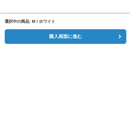
選択中の商品: M / ホワイト
選択中の商品: M / ホワイト
購入画面に進む
購入画面に進む
Simpletee
について
会社概要