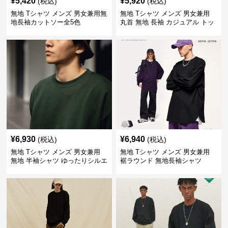
¥
5,420
¥
5,920
(税込)
(税込)
無地 Tシャツ メンズ 男女兼用無
無地 Tシャツ メンズ 男女兼用
地長袖カットソー全5色
丸首 無地 長袖 カジュアル トッ
プス 全5色
¥
6,930
¥
6,940
(税込)
(税込)
無地 Tシャツ メンズ 男女兼用
無地 Tシャツ メンズ 男女兼用
無地 半袖シャツ ゆったりシルエ
裾ラウンド 無地長袖シャツ
ット 白