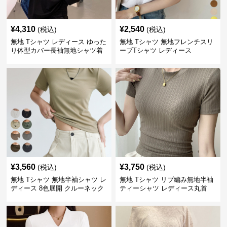
¥
4,310
¥
2,540
(税込)
(税込)
無地 Tシャツ レディース ゆった
無地 Tシャツ 無地フレンチスリ
り体型カバー長袖無地シャツ着
ーブTシャツ レディース
痩せ効果
¥
3,560
¥
3,750
(税込)
(税込)
無地 Tシャツ 無地半袖シャツ レ
無地 Tシャツ リブ編み無地半袖
ディース 8色展開 クルーネック
ティーシャツ レディース丸首