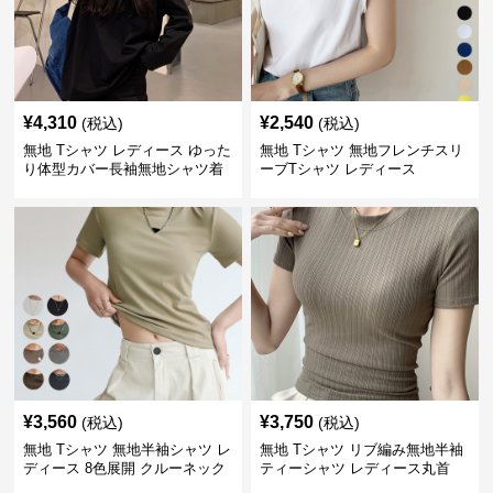
¥
4,310
¥
2,540
(税込)
(税込)
無地 Tシャツ レディース ゆった
無地 Tシャツ 無地フレンチスリ
り体型カバー長袖無地シャツ着
ーブTシャツ レディース
痩せ効果
¥
3,560
¥
3,750
(税込)
(税込)
無地 Tシャツ 無地半袖シャツ レ
無地 Tシャツ リブ編み無地半袖
ディース 8色展開 クルーネック
ティーシャツ レディース丸首