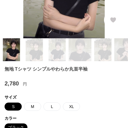
無地 Tシャツ シンプルやわらか丸首半袖
2,780
円
サイズ
S
M
L
XL
カラー
ブラック