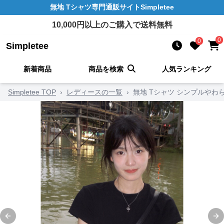
無地 Tシャツ
専門通販サイト
Simpletee
10,000
円以上のご購入で送料無料
0
0
Simpletee
新着商品
商品を検索
人気ランキング
Simpletee TOP
›
レディースの一覧
›
無地 Tシャツ シンプルやわ
Previous slide
Ne