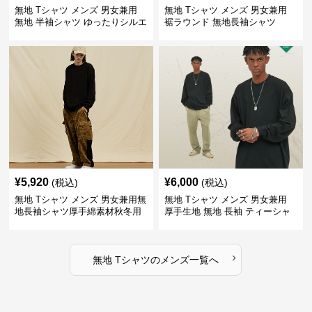
無地 Tシャツ メンズ 男女兼用
無地 Tシャツ メンズ 男女兼用
無地 半袖シャツ ゆったりシルエ
裾ラウンド 無地長袖シャツ
ット 白
¥
5,920
¥
6,000
(税込)
(税込)
無地 Tシャツ メンズ 男女兼用無
無地 Tシャツ メンズ 男女兼用
地長袖シャツ厚手綿素材秋冬用
厚手生地 無地 長袖 ティーシャ
全4色
ツ 全12色展開
›
無地 Tシャツ
の
メンズ
一覧へ