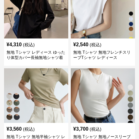
¥
4,310
¥
2,540
(税込)
(税込)
無地 Tシャツ レディース ゆった
無地 Tシャツ 無地フレンチスリ
り体型カバー長袖無地シャツ着
ーブTシャツ レディース
痩せ効果
¥
3,560
¥
3,700
(税込)
(税込)
無地 Tシャツ 無地半袖シャツ レ
無地 Tシャツ 無地ノースリーブ