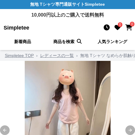
無地 Tシャツ
専門通販サイト
Simpletee
10,000
円以上のご購入で送料無料
0
0
Simpletee
新着商品
商品を検索
人気ランキング
Simpletee TOP
›
レディースの一覧
›
無地 Tシャツ なめらか肌触
Previous slide
Ne