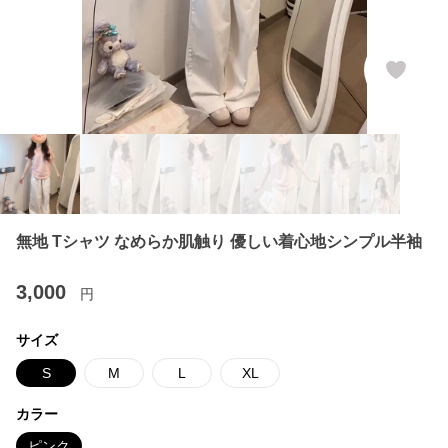
無地 Tシャツ なめらか肌触り 優しい着心地シンプル半袖
3,000
円
サイズ
S
M
L
XL
カラー
ピンク