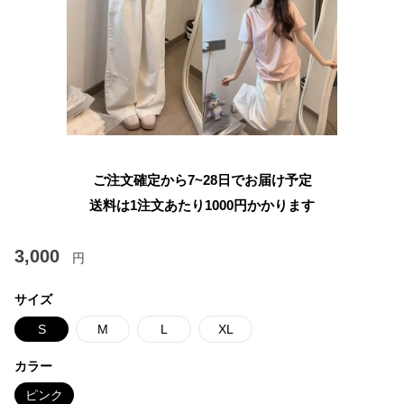
ご注文確定から7~28日でお届け予定
送料は1注文あたり
1000
円かかります
3,000
円
サイズ
S
M
L
XL
カラー
ピンク