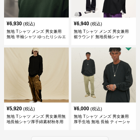
¥
6,930
¥
6,940
(税込)
(税込)
無地 Tシャツ メンズ 男女兼用
無地 Tシャツ メンズ 男女兼用
無地 半袖シャツ ゆったりシルエ
裾ラウンド 無地長袖シャツ
ット 白
¥
5,920
¥
6,000
(税込)
(税込)
無地 Tシャツ メンズ 男女兼用無
無地 Tシャツ メンズ 男女兼用
地長袖シャツ厚手綿素材秋冬用
厚手生地 無地 長袖 ティーシャ
全4色
ツ 全12色展開