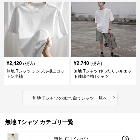
¥
2,420
¥
2,740
(税込)
(税込)
無地 Tシャツ シンプル極上コッ
無地 Tシャツ ゆったりシルエッ
トン半袖
ト純綿半袖Tシャツ
›
無地 Tシャツ
の
無地 白 t シャツ
一覧へ
無地 Tシャツ カテゴリ一覧
無地 白 t シャツ