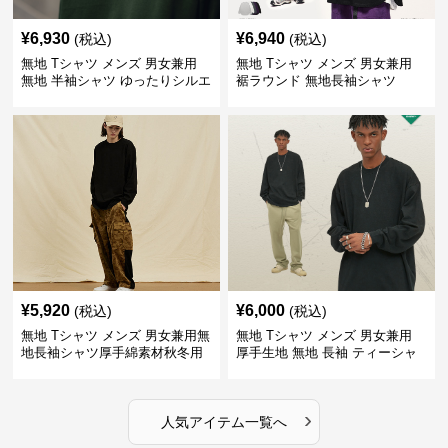
¥
6,930
¥
6,940
(税込)
(税込)
無地 Tシャツ メンズ 男女兼用
無地 Tシャツ メンズ 男女兼用
無地 半袖シャツ ゆったりシルエ
裾ラウンド 無地長袖シャツ
ット 白
¥
5,920
¥
6,000
(税込)
(税込)
無地 Tシャツ メンズ 男女兼用無
無地 Tシャツ メンズ 男女兼用
地長袖シャツ厚手綿素材秋冬用
厚手生地 無地 長袖 ティーシャ
全4色
ツ 全12色展開
›
人気アイテム一覧へ