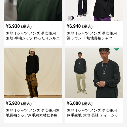
¥
6,930
¥
6,940
(税込)
(税込)
無地 Tシャツ メンズ 男女兼用
無地 Tシャツ メンズ 男女兼用
無地 半袖シャツ ゆったりシルエ
裾ラウンド 無地長袖シャツ
ット 白
¥
5,920
¥
6,000
(税込)
(税込)
無地 Tシャツ メンズ 男女兼用無
無地 Tシャツ メンズ 男女兼用
地長袖シャツ厚手綿素材秋冬用
厚手生地 無地 長袖 ティーシャ
全4色
ツ 全12色展開