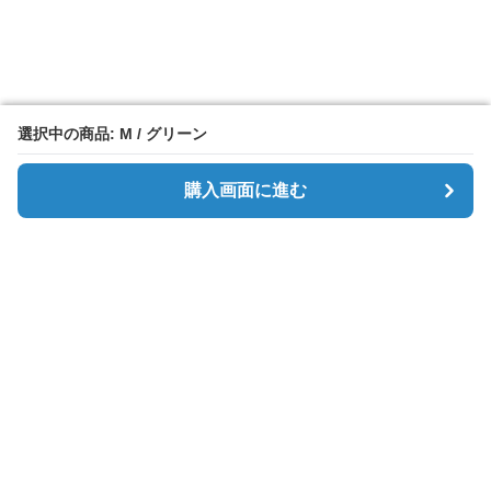
選択中の商品: M / グリーン
選択中の商品: M / グリーン
購入画面に進む
購入画面に進む
Simpletee
について