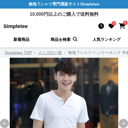
無地 Tシャツ
専門通販サイト
Simpletee
10,000
円以上のご購入で送料無料
0
0
Simpletee
新着商品
商品を検索
人気ランキング
Simpletee TOP
›
メンズの一覧
›
無地 Tシャツ ヘンリーネック 半
Previous slide
Ne