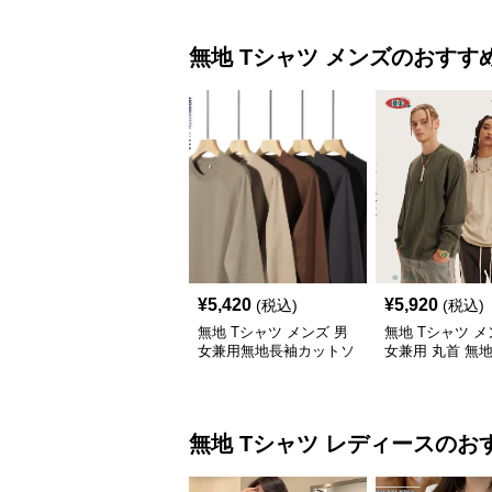
無地 Tシャツ
メンズ
のおすす
¥
5,420
¥
5,920
(税込)
(税込)
無地 Tシャツ メンズ 男
無地 Tシャツ メ
女兼用無地長袖カットソ
女兼用 丸首 無地
ー全5色
ジュアル トップ
無地 Tシャツ
レディース
のお