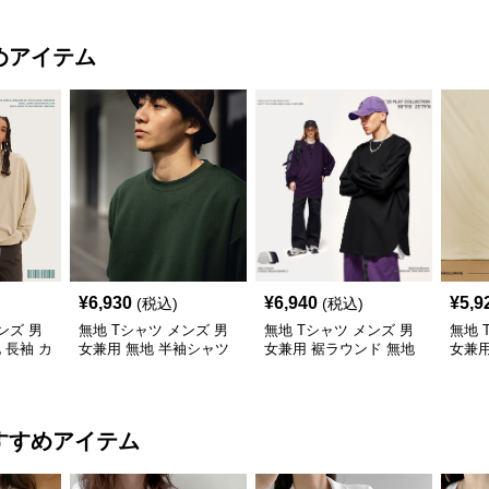
めアイテム
¥
6,930
¥
6,940
¥
5,9
(税込)
(税込)
ンズ 男
無地 Tシャツ メンズ 男
無地 Tシャツ メンズ 男
無地 
 長袖 カ
女兼用 無地 半袖シャツ
女兼用 裾ラウンド 無地
女兼
ス 全5色
ゆったりシルエット 白
長袖シャツ
手綿
すすめアイテム