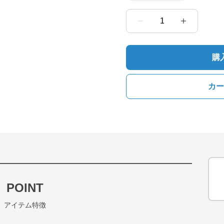
1
購
カー
POINT
アイテム特徴