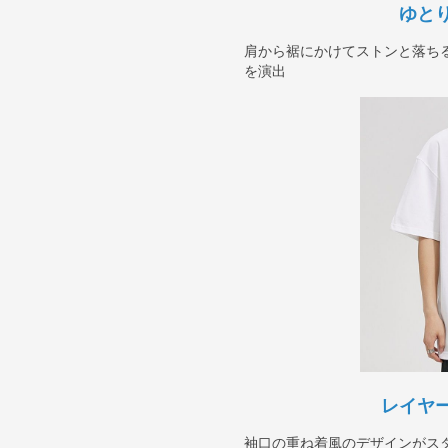
ゆと
肩から裾にかけてストンと落ち
を演出
レイヤ
袖口の重ね着風のデザインがス