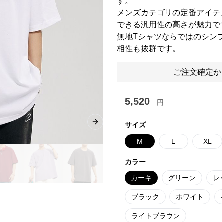
す。
メンズカテゴリの定番アイテ
できる汎用性の高さが魅力で
無地Tシャツならではのシン
相性も抜群です。
ご注文確定か
5,520
円
サイズ
Next slide
M
L
XL
カラー
カーキ
グリーン
レ
ブラック
ホワイト
ライトブラウン