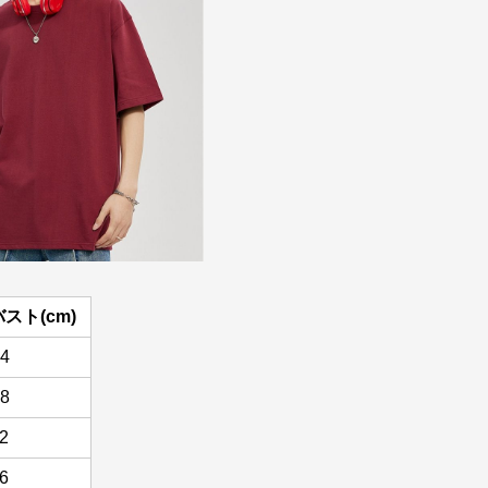
バスト(cm)
4
8
2
6