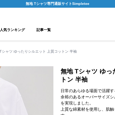
無地 Tシャツ
専門通販サイト
Simpletee
人気ランキング
記事一覧
 Tシャツ ゆったりシルエット 上質コットン 半袖
無地 Tシャツ ゆ
トン 半袖
日常のあらゆる場面で活躍す
余裕のあるオーバーサイズシ
を実現しました。
上質な綿素材を使用し、肌触