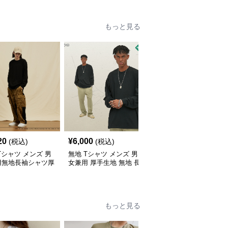
もっと見る
20
¥
6,000
¥
6,000
(税込)
(税込)
(税込)
Tシャツ メンズ 男
無地 Tシャツ メンズ 男
無地 Tシャツ メンズ 無
用無地長袖シャツ厚
女兼用 厚手生地 無地 長
地長袖シャツ男女兼用カ
素材秋冬用全4色
袖 ティーシャツ 全12色
ジュアル秋冬全9色
展開
もっと見る