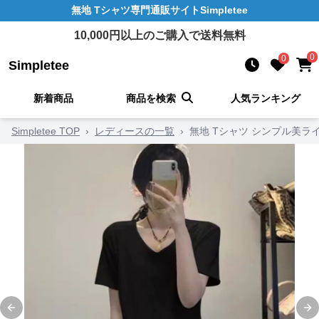
無地 Tシャツ
専門通販サイト
Simpletee
10,000
円以上のご購入で送料無料
0
0
Simpletee
新着商品
商品を検索
人気ランキング
Simpletee TOP
›
レディースの一覧
›
無地 Tシャツ シンプル美ラ
Previous slide
Ne