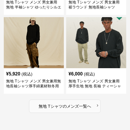
無地 Tシャツ メンズ 男女兼用
無地 Tシャツ メンズ 男女兼用
無地 半袖シャツ ゆったりシルエ
裾ラウンド 無地長袖シャツ
ット 白
¥
5,920
¥
6,000
(税込)
(税込)
無地 Tシャツ メンズ 男女兼用無
無地 Tシャツ メンズ 男女兼用
地長袖シャツ厚手綿素材秋冬用
厚手生地 無地 長袖 ティーシャ
全4色
ツ 全12色展開
›
無地 Tシャツ
の
メンズ
一覧へ