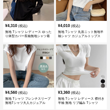
¥
4,310
¥
4,010
(税込)
(税込)
無地 Tシャツ レディース ゆった
無地 Tシャツ 丸首ニット無地半
り体型カバー長袖無地シャツ着
袖シャツ カジュアルトップス
痩せ効果
¥
4,560
¥
3,360
(税込)
(税込)
無地 Tシャツ フレンチスリーブ
無地 Tシャツ レディース 襟付き
無地Tシャツ大人カジュアル
半袖 無地 リブ編み Tシャツ