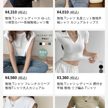
¥
4,310
¥
4,010
(税込)
(税込)
無地 Tシャツ レディース ゆった
無地 Tシャツ 丸首ニット無地半
り体型カバー長袖無地シャツ着
袖シャツ カジュアルトップス
痩せ効果
¥
4,560
¥
3,360
(税込)
(税込)
無地 Tシャツ フレンチスリーブ
無地 Tシャツ レディース 襟付き
無地Tシャツ大人カジュアル
半袖 無地 リブ編み Tシャツ