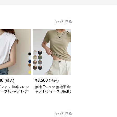
もっと見る
40
¥
3,560
¥
3,700
(税込)
(税込)
(税込)
Tシャツ 無地フレン
無地 Tシャツ 無地半袖シ
無地 Tシャツ 無地ノー
ーブTシャツ レデ
ャツ レディース 8色展開
リーブタンクトップ夏用
ス
クルーネック
レディース
もっと見る