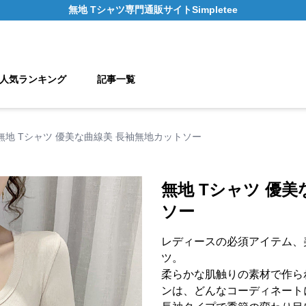
無地 Tシャツ
専門通販サイト
Simpletee
人気ランキング
記事一覧
無地 Tシャツ 優美な曲線美 長袖無地カットソー
無地 Tシャツ 優
ソー
レディースの必須アイテム、
ツ。
柔らかな肌触りの素材で作ら
ンは、どんなコーディネート