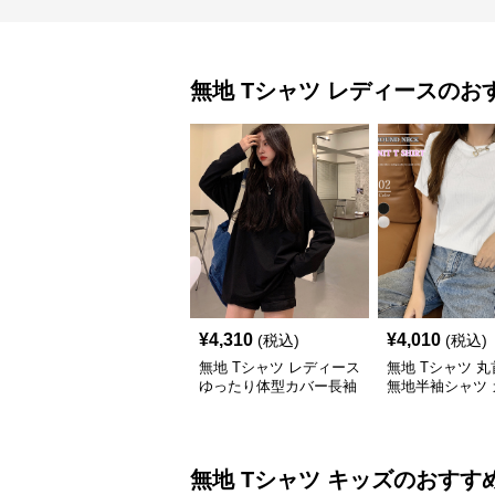
無地 Tシャツ
レディース
のお
¥
4,310
¥
4,010
(税込)
(税込)
無地 Tシャツ レディース
無地 Tシャツ 
ゆったり体型カバー長袖
無地半袖シャツ 
無地シャツ着痩せ効果
アルトップス
無地 Tシャツ
キッズ
のおすす