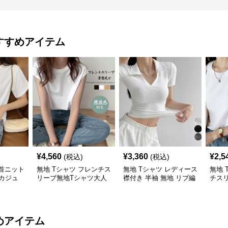
すすめアイテム
¥
4,560
¥
3,360
¥
2,5
(税込)
(税込)
丸首ニット
無地 Tシャツ フレンチス
無地 Tシャツ レディース
無地 
カジュ
リーブ無地Tシャツ大人
襟付き 半袖 無地 リブ編
チスリ
カジュアル
み Tシャツ
ィー
めアイテム