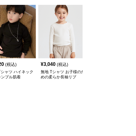
20
¥
3,040
¥
3,620
(税込)
(税込)
(税込)
Tシャツ ハイネック
無地 Tシャツ お子様のた
無地 Tシャツ 胸ポケッ
シンプル肌着
めの柔らか長袖リブ
付き ゆったり無地Tシャ
ツ