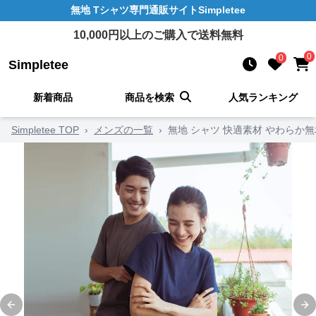
無地 Tシャツ
専門通販サイト
Simpletee
10,000
円以上のご購入で送料無料
0
0
Simpletee
新着商品
商品を検索
人気ランキング
Simpletee TOP
›
メンズの一覧
›
無地 シャツ 快適素材 やわらか
Previous slide
Ne