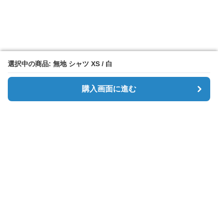
選択中の商品: 無地 シャツ XS / 白
選択中の商品: 無地 シャツ XS / 白
購入画面に進む
購入画面に進む
Simpletee
について