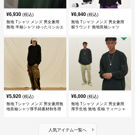
¥
6,930
¥
6,940
(税込)
(税込)
無地 Tシャツ メンズ 男女兼用
無地 Tシャツ メンズ 男女兼用
無地 半袖シャツ ゆったりシルエ
裾ラウンド 無地長袖シャツ
ット 白
¥
5,920
¥
6,000
(税込)
(税込)
無地 Tシャツ メンズ 男女兼用無
無地 Tシャツ メンズ 男女兼用
地長袖シャツ厚手綿素材秋冬用
厚手生地 無地 長袖 ティーシャ
全4色
ツ 全12色展開
›
人気アイテム一覧へ