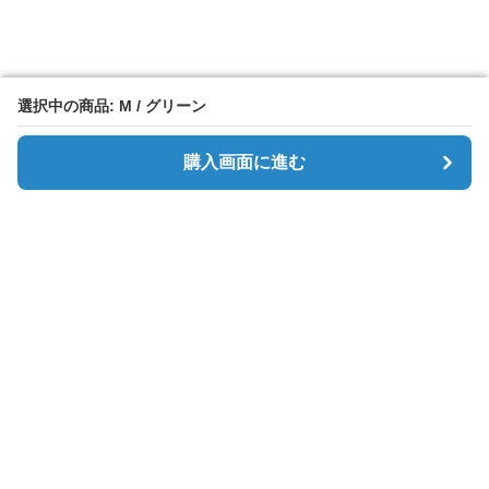
選択中の商品: M / グリーン
選択中の商品: M / グリーン
購入画面に進む
購入画面に進む
Simpletee
について