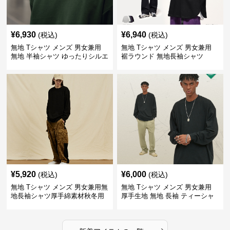
¥
6,930
¥
6,940
(税込)
(税込)
無地 Tシャツ メンズ 男女兼用
無地 Tシャツ メンズ 男女兼用
無地 半袖シャツ ゆったりシルエ
裾ラウンド 無地長袖シャツ
ット 白
¥
5,920
¥
6,000
(税込)
(税込)
無地 Tシャツ メンズ 男女兼用無
無地 Tシャツ メンズ 男女兼用
地長袖シャツ厚手綿素材秋冬用
厚手生地 無地 長袖 ティーシャ
全4色
ツ 全12色展開
›