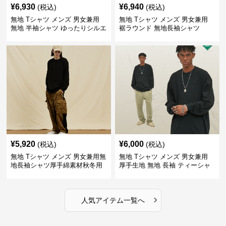
¥
6,930
¥
6,940
(税込)
(税込)
無地 Tシャツ メンズ 男女兼用
無地 Tシャツ メンズ 男女兼用
無地 半袖シャツ ゆったりシルエ
裾ラウンド 無地長袖シャツ
ット 白
¥
5,920
¥
6,000
(税込)
(税込)
無地 Tシャツ メンズ 男女兼用無
無地 Tシャツ メンズ 男女兼用
地長袖シャツ厚手綿素材秋冬用
厚手生地 無地 長袖 ティーシャ
全4色
ツ 全12色展開
›
人気アイテム一覧へ