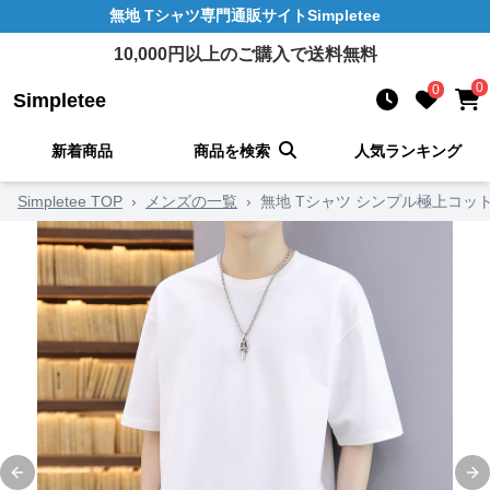
無地 Tシャツ
専門通販サイト
Simpletee
10,000
円以上のご購入で送料無料
0
0
Simpletee
新着商品
商品を検索
人気ランキング
Simpletee TOP
›
メンズの一覧
›
無地 Tシャツ シンプル極上コッ
Previous slide
Ne