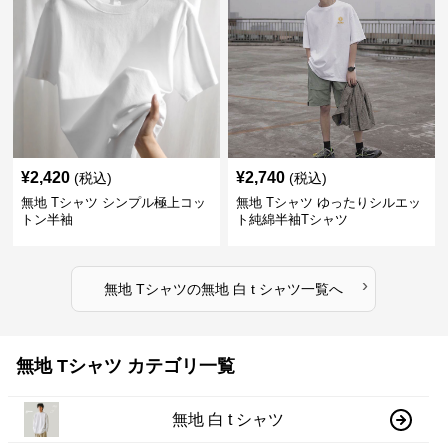
¥
2,420
¥
2,740
(税込)
(税込)
無地 Tシャツ シンプル極上コッ
無地 Tシャツ ゆったりシルエッ
トン半袖
ト純綿半袖Tシャツ
›
無地 Tシャツ
の
無地 白 t シャツ
一覧へ
無地 Tシャツ カテゴリ一覧
無地 白 t シャツ