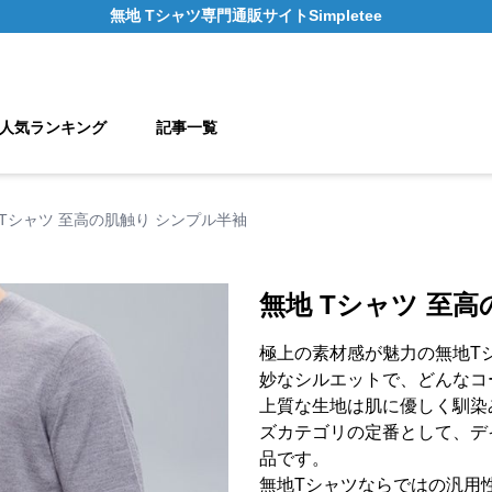
無地 Tシャツ
専門通販サイト
Simpletee
人気ランキング
記事一覧
 Tシャツ 至高の肌触り シンプル半袖
無地 Tシャツ 至
極上の素材感が魅力の無地T
妙なシルエットで、どんなコ
上質な生地は肌に優しく馴染
ズカテゴリの定番として、デ
品です。
無地Tシャツならではの汎用