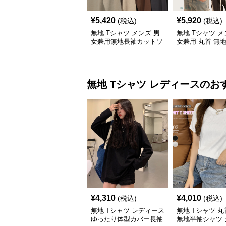
¥
5,420
¥
5,920
(税込)
(税込)
無地 Tシャツ メンズ 男
無地 Tシャツ メ
女兼用無地長袖カットソ
女兼用 丸首 無地
ー全5色
ジュアル トップ
無地 Tシャツ
レディース
のお
¥
4,310
¥
4,010
(税込)
(税込)
無地 Tシャツ レディース
無地 Tシャツ 
ゆったり体型カバー長袖
無地半袖シャツ 