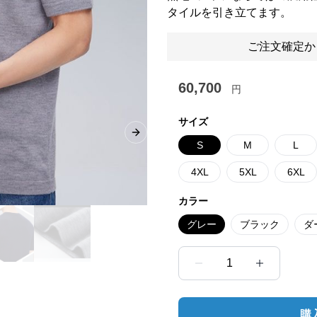
タイルを引き立てます。
ご注文確定か
60,700
円
サイズ
Next slide
S
M
L
4XL
5XL
6XL
カラー
グレー
ブラック
ダ
1
購