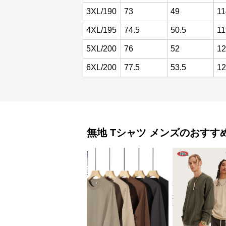
3XL/190
73
49
11
4XL/195
74.5
50.5
11
5XL/200
76
52
12
6XL/200
77.5
53.5
12
無地 Tシャツ
メンズ
のおすす