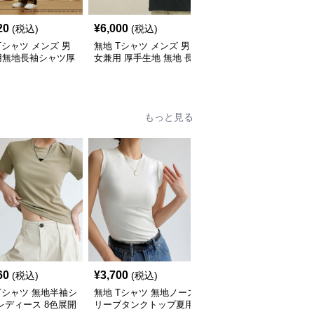
20
¥
6,000
¥
6,000
(税込)
(税込)
(税込)
Tシャツ メンズ 男
無地 Tシャツ メンズ 男
無地 Tシャツ メンズ 無
用無地長袖シャツ厚
女兼用 厚手生地 無地 長
地長袖シャツ男女兼用カ
素材秋冬用全4色
袖 ティーシャツ 全12色
ジュアル秋冬全9色
展開
もっと見る
60
¥
3,700
¥
4,670
(税込)
(税込)
(税込)
Tシャツ 無地半袖シ
無地 Tシャツ 無地ノース
無地 Tシャツ 無地 半袖
レディース 8色展開
リーブタンクトップ夏用
ニットソー レディース