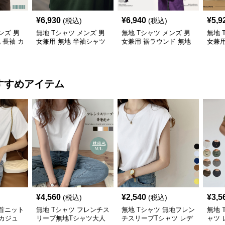
¥
6,930
¥
6,940
¥
5,9
(税込)
(税込)
ンズ 男
無地 Tシャツ メンズ 男
無地 Tシャツ メンズ 男
無地 
 長袖 カ
女兼用 無地 半袖シャツ
女兼用 裾ラウンド 無地
女兼
ス 全5色
ゆったりシルエット 白
長袖シャツ
手綿
すすめアイテム
¥
4,560
¥
2,540
¥
3,5
(税込)
(税込)
丸首ニット
無地 Tシャツ フレンチス
無地 Tシャツ 無地フレン
無地 
カジュ
リーブ無地Tシャツ大人
チスリーブTシャツ レデ
ャツ 