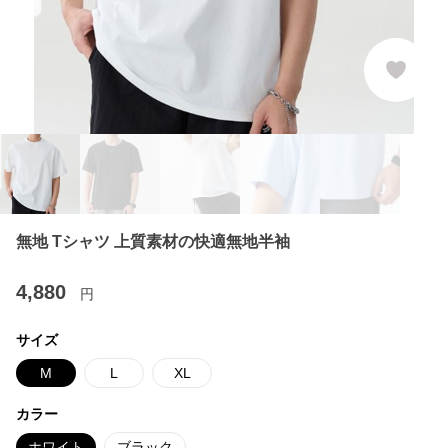
無地 Tシャツ 上質素材の快適無地半袖
4,880
円
サイズ
M
L
XL
カラー
ホワイト
ブラック