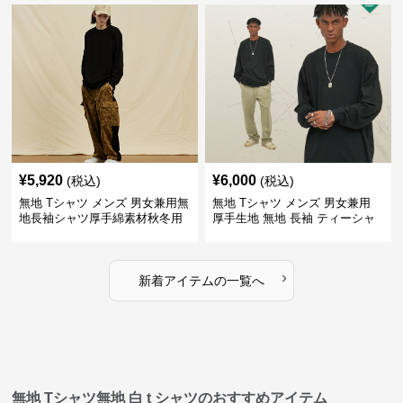
¥
5,920
¥
6,000
(税込)
(税込)
無地 Tシャツ メンズ 男女兼用無
無地 Tシャツ メンズ 男女兼用
地長袖シャツ厚手綿素材秋冬用
厚手生地 無地 長袖 ティーシャ
全4色
ツ 全12色展開
›
新着アイテムの一覧へ
無地 Tシャツ無地 白 t シャツのおすすめアイテム