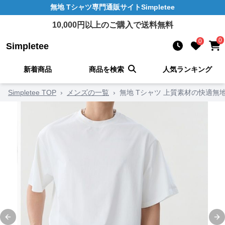
無地 Tシャツ
専門通販サイト
Simpletee
10,000
円以上のご購入で送料無料
0
0
Simpletee
新着商品
商品を検索
人気ランキング
Simpletee TOP
›
メンズの一覧
›
無地 Tシャツ 上質素材の快適無
Previous slide
Ne