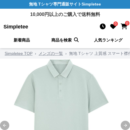
無地 Tシャツ
専門通販サイト
Simpletee
10,000
円以上のご購入で送料無料
0
0
Simpletee
新着商品
商品を検索
人気ランキング
Simpletee TOP
›
メンズの一覧
›
無地 Tシャツ 上質感 スマート
Previous slide
Ne