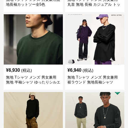
地長袖カットソー全5色
丸首 無地 長袖 カジュアル トッ
プス 全5色
¥
6,930
¥
6,940
(税込)
(税込)
無地 Tシャツ メンズ 男女兼用
無地 Tシャツ メンズ 男女兼用
無地 半袖シャツ ゆったりシルエ
裾ラウンド 無地長袖シャツ
ット 白