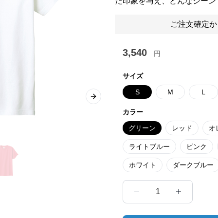
た印象を与え、どんなシーン
ご注文確定か
3,540
円
サイズ
S
M
L
Next slide
カラー
グリーン
レッド
オ
ライトブルー
ピンク
ホワイト
ダークブルー
1