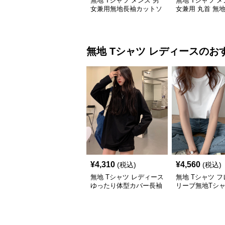
無地 Tシャツ メンズ 男
無地 Tシャツ メ
女兼用無地長袖カットソ
女兼用 丸首 無地
ー全5色
ジュアル トップ
無地 Tシャツ
レディース
のお
¥
4,310
¥
4,560
(税込)
(税込)
無地 Tシャツ レディース
無地 Tシャツ 
ゆったり体型カバー長袖
リーブ無地Tシ
無地シャツ着痩せ効果
カジュアル