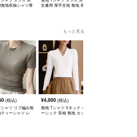
Tシャツ メンズ 男
無地 Tシャツ メンズ 男
無地 Tシャツ メンズ 無
用無地長袖シャツ厚
女兼用 厚手生地 無地 長
地長袖シャツ男女兼用カ
素材秋冬用全4色
袖 ティーシャツ 全12色
ジュアル秋冬全9色
展開
もっと見る
50
¥
4,000
¥
4,230
(税込)
(税込)
(税込)
Tシャツ リブ編み無
無地 Tシャツ Vネック ベ
無地 Tシャツ 二通り着
袖ティーシャツ レ
ーシック 長袖 無地 カッ
なし無地長袖変形襟トッ
ース丸首
トソー
プス