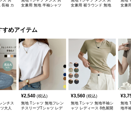
ンズ 男
無地 Tシャツ メンズ 男
無地 Tシャツ メンズ 男
無地 
 長袖 カ
女兼用 無地 半袖シャツ
女兼用 裾ラウンド 無地
女兼
ス 全5色
ゆったりシルエット 白
長袖シャツ
手綿
すすめアイテム
¥
2,540
¥
3,560
¥
3,7
(税込)
(税込)
フレンチス
無地 Tシャツ 無地フレン
無地 Tシャツ 無地半袖シ
無地 
ャツ大人
チスリーブTシャツ レデ
ャツ レディース 8色展開
地半
ィース
クルーネック
ディ