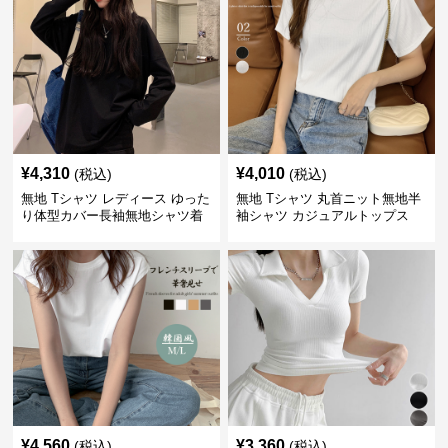
¥
4,310
¥
4,010
(税込)
(税込)
無地 Tシャツ レディース ゆった
無地 Tシャツ 丸首ニット無地半
り体型カバー長袖無地シャツ着
袖シャツ カジュアルトップス
痩せ効果
¥
4,560
¥
3,360
(税込)
(税込)