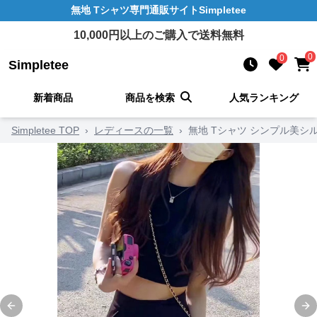
無地 Tシャツ
専門通販サイト
Simpletee
10,000
円以上のご購入で送料無料
0
0
Simpletee
新着商品
商品を検索
人気ランキング
Simpletee TOP
›
レディースの一覧
›
無地 Tシャツ シンプル美シ
Previous slide
Ne