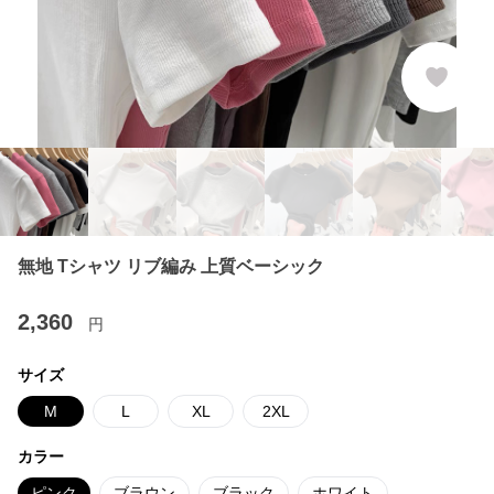
無地 Tシャツ リブ編み 上質ベーシック
2,360
円
サイズ
M
L
XL
2XL
カラー
ピンク
ブラウン
ブラック
ホワイト