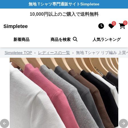
無地 Tシャツ
専門通販サイト
Simpletee
10,000
円以上のご購入で送料無料
0
0
Simpletee
新着商品
商品を検索
人気ランキング
Simpletee TOP
›
レディースの一覧
›
無地 Tシャツ リブ編み 上
Previous slide
Ne