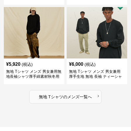
ット 白
¥
5,920
¥
6,000
(税込)
(税込)
無地 Tシャツ メンズ 男女兼用無
無地 Tシャツ メンズ 男女兼用
地長袖シャツ厚手綿素材秋冬用
厚手生地 無地 長袖 ティーシャ
全4色
ツ 全12色展開
›
無地 Tシャツ
の
メンズ
一覧へ