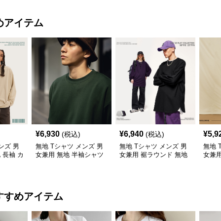
めアイテム
¥
6,930
¥
6,940
¥
5,9
(税込)
(税込)
ンズ 男
無地 Tシャツ メンズ 男
無地 Tシャツ メンズ 男
無地 
 長袖 カ
女兼用 無地 半袖シャツ
女兼用 裾ラウンド 無地
女兼
ス 全5色
ゆったりシルエット 白
長袖シャツ
手綿
すすめアイテム