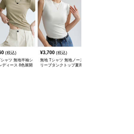
60
¥
3,700
¥
4,670
(税込)
(税込)
(税込)
Tシャツ 無地半袖シ
無地 Tシャツ 無地ノース
無地 Tシャツ 無地 半袖
レディース 8色展開
リーブタンクトップ夏用
ニットソー レディース
ーネック
レディース
サマーニット