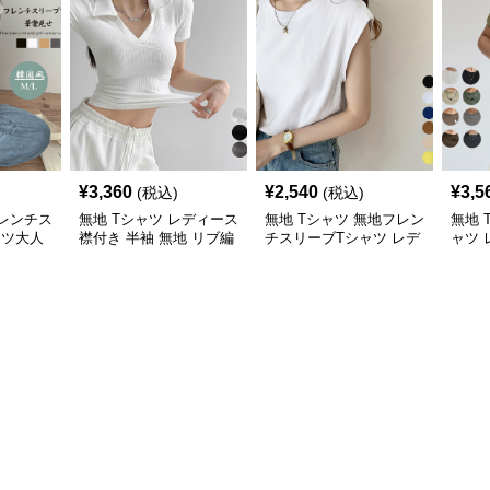
¥
3,360
¥
2,540
¥
3,5
(税込)
(税込)
フレンチス
無地 Tシャツ レディース
無地 Tシャツ 無地フレン
無地 
ャツ大人
襟付き 半袖 無地 リブ編
チスリーブTシャツ レデ
ャツ 
み Tシャツ
ィース
クル