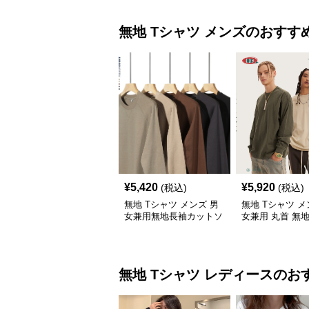
無地 Tシャツ
メンズ
のおすす
¥
5,420
¥
5,920
(税込)
(税込)
無地 Tシャツ メンズ 男
無地 Tシャツ メ
女兼用無地長袖カットソ
女兼用 丸首 無地
ー全5色
ジュアル トップ
無地 Tシャツ
レディース
のお