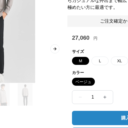
らカジュアルな外出まで幅広
極めたい方に最適です。
ご注文確定か
27,060
円
Next slide
サイズ
M
L
XL
カラー
ベージュ
1
購