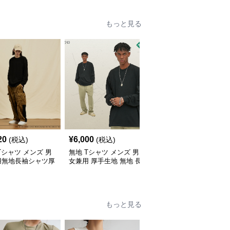
もっと見る
20
¥
6,000
¥
6,000
(税込)
(税込)
(税込)
Tシャツ メンズ 男
無地 Tシャツ メンズ 男
無地 Tシャツ メンズ 無
用無地長袖シャツ厚
女兼用 厚手生地 無地 長
地長袖シャツ男女兼用カ
素材秋冬用全4色
袖 ティーシャツ 全12色
ジュアル秋冬全9色
展開
もっと見る