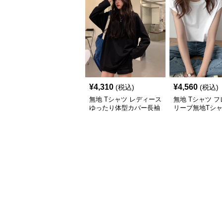
¥
4,310
¥
4,560
(税込)
(税込)
無地 Tシャツ レディース
無地 Tシャツ 
ゆったり体型カバー長袖
リーブ無地Tシ
無地シャツ着痩せ効果
カジュアル