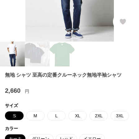
無地 シャツ 至高の定番クルーネック無地半袖シャツ
2,660
円
サイズ
S
M
L
XL
2XL
3XL
カラー
カーキ
グリーン
レッド
イエロー