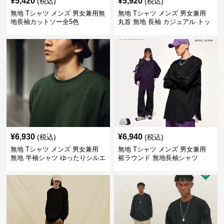
¥
5,420
¥
5,920
(税込)
(税込)
無地 Tシャツ メンズ 男女兼用無
無地 Tシャツ メンズ 男女兼用
地長袖カットソー全5色
丸首 無地 長袖 カジュアル トッ
プス 全5色
¥
6,930
¥
6,940
(税込)
(税込)
無地 Tシャツ メンズ 男女兼用
無地 Tシャツ メンズ 男女兼用
無地 半袖シャツ ゆったりシルエ
裾ラウンド 無地長袖シャツ
ット 白