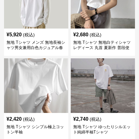
¥
5,920
¥
2,680
(税込)
(税込)
無地 Tシャツ メンズ 無地長袖シ
無地 Tシャツ 無地白ティシャツ
ャツ男女兼用白色カジュアル春
レディース 丸首 夏新作 普段使
秋新作
い
¥
2,420
¥
2,740
(税込)
(税込)
無地 Tシャツ シンプル極上コッ
無地 Tシャツ ゆったりシルエッ
トン半袖
ト純綿半袖Tシャツ