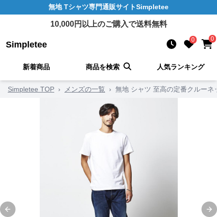
無地 Tシャツ
専門通販サイト
Simpletee
10,000
円以上のご購入で送料無料
0
0
Simpletee
新着商品
商品を検索
人気ランキング
Simpletee TOP
›
メンズの一覧
›
無地 シャツ 至高の定番クルー
Previous slide
Ne