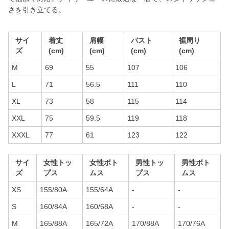
さを引き立てる。
サイ
着丈
肩幅
バスト
裾周り
ズ
(cm)
(cm)
(cm)
(cm)
M
69
55
107
106
L
71
56.5
111
110
XL
73
58
115
114
XXL
75
59.5
119
118
XXXL
77
61
123
122
サイ
女性トッ
女性ボト
男性トッ
男性ボト
ズ
プス
ムス
プス
ムス
XS
155/80A
155/64A
-
-
S
160/84A
160/68A
-
-
M
165/88A
165/72A
170/88A
170/76A