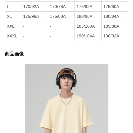
L
170/92A
170/76A
175/92A
175/80A
XL
175/96A
175/80A
180/96A
180/84A
XXL
-
-
185/100A
185/88A
XXXL
-
-
190/104A
190/92A
商品画像