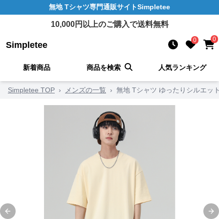
無地 Tシャツ
専門通販サイト
Simpletee
10,000
円以上のご購入で送料無料
0
0
Simpletee
新着商品
商品を検索
人気ランキング
Simpletee TOP
›
メンズの一覧
›
無地 Tシャツ ゆったりシルエ
Previous slide
Ne