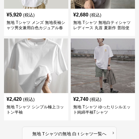
¥
5,920
¥
2,680
(税込)
(税込)
無地 Tシャツ メンズ 無地長袖シ
無地 Tシャツ 無地白ティシャツ
ャツ男女兼用白色カジュアル春
レディース 丸首 夏新作 普段使
秋新作
い
¥
2,420
¥
2,740
(税込)
(税込)
無地 Tシャツ シンプル極上コッ
無地 Tシャツ ゆったりシルエッ
トン半袖
ト純綿半袖Tシャツ
›
無地 Tシャツ
の
無地 白 t シャツ
一覧へ