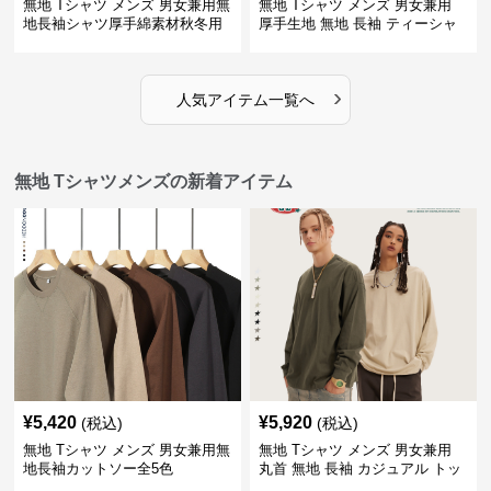
無地 Tシャツ メンズ 男女兼用無
無地 Tシャツ メンズ 男女兼用
地長袖シャツ厚手綿素材秋冬用
厚手生地 無地 長袖 ティーシャ
全4色
ツ 全12色展開
›
人気アイテム一覧へ
無地 Tシャツメンズの新着アイテム
¥
5,420
¥
5,920
(税込)
(税込)
無地 Tシャツ メンズ 男女兼用無
無地 Tシャツ メンズ 男女兼用
地長袖カットソー全5色
丸首 無地 長袖 カジュアル トッ
プス 全5色