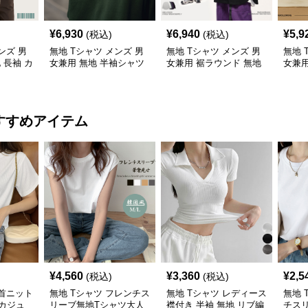
¥
6,930
¥
6,940
¥
5,9
(税込)
(税込)
ンズ 男
無地 Tシャツ メンズ 男
無地 Tシャツ メンズ 男
無地 
 長袖 カ
女兼用 無地 半袖シャツ
女兼用 裾ラウンド 無地
女兼
ス 全5色
ゆったりシルエット 白
長袖シャツ
手綿
すすめアイテム
¥
4,560
¥
3,360
¥
2,5
(税込)
(税込)
丸首ニット
無地 Tシャツ フレンチス
無地 Tシャツ レディース
無地 
カジュ
リーブ無地Tシャツ大人
襟付き 半袖 無地 リブ編
チスリ