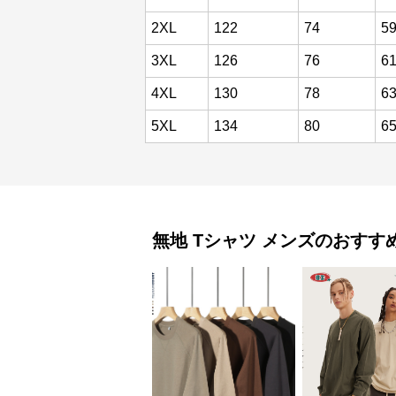
2XL
122
74
5
3XL
126
76
6
4XL
130
78
6
5XL
134
80
6
無地 Tシャツ
メンズ
のおすす