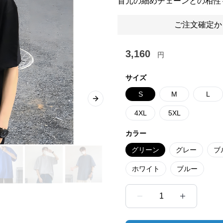
首元の細めチェーンとの相性
ご注文確定か
3,160
円
サイズ
S
M
L
Next slide
4XL
5XL
カラー
グリーン
グレー
ブ
ホワイト
ブルー
1