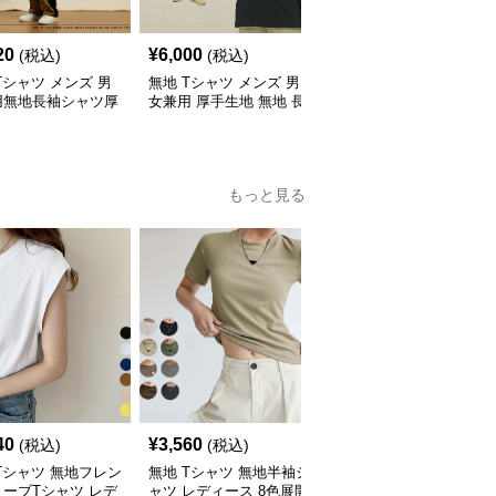
20
¥
6,000
¥
6,000
(税込)
(税込)
(税込)
Tシャツ メンズ 男
無地 Tシャツ メンズ 男
無地 Tシャツ メンズ 無
用無地長袖シャツ厚
女兼用 厚手生地 無地 長
地長袖シャツ男女兼用カ
素材秋冬用全4色
袖 ティーシャツ 全12色
ジュアル秋冬全9色
展開
もっと見る
40
¥
3,560
¥
3,700
(税込)
(税込)
(税込)
Tシャツ 無地フレン
無地 Tシャツ 無地半袖シ
無地 Tシャツ 無地ノー
ーブTシャツ レデ
ャツ レディース 8色展開
リーブタンクトップ夏用