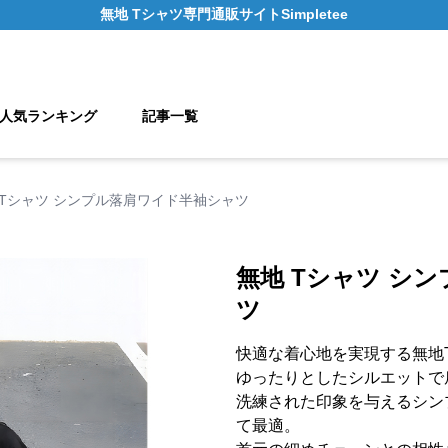
無地 Tシャツ
専門通販サイト
Simpletee
人気ランキング
記事一覧
 Tシャツ シンプル落肩ワイド半袖シャツ
無地 Tシャツ シ
ツ
快適な着心地を実現する無地
ゆったりとしたシルエットで
洗練された印象を与えるシン
て最適。