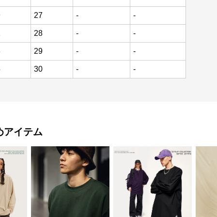
9
27
-
-
1
28
-
-
3
29
-
-
5
30
-
-
めアイテム