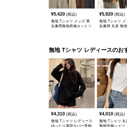
¥
5,420
¥
5,920
(税込)
(税込)
無地 Tシャツ メンズ 男
無地 Tシャツ メ
女兼用無地長袖カットソ
女兼用 丸首 無地
ー全5色
ジュアル トップ
無地 Tシャツ
レディース
のお
¥
4,310
¥
4,010
(税込)
(税込)
無地 Tシャツ レディース
無地 Tシャツ 
ゆったり体型カバー長袖
無地半袖シャツ 