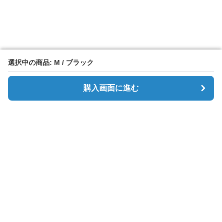
選択中の商品: M / ブラック
選択中の商品: M / ブラック
購入画面に進む
購入画面に進む
Simpletee
について