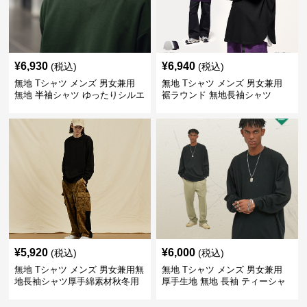
¥
6,930
¥
6,940
(税込)
(税込)
無地 Tシャツ メンズ 男女兼用
無地 Tシャツ メンズ 男女兼用
無地 半袖シャツ ゆったりシルエ
裾ラウンド 無地長袖シャツ
ット 白
¥
5,920
¥
6,000
(税込)
(税込)
無地 Tシャツ メンズ 男女兼用無
無地 Tシャツ メンズ 男女兼用
地長袖シャツ厚手綿素材秋冬用
厚手生地 無地 長袖 ティーシャ
全4色
ツ 全12色展開