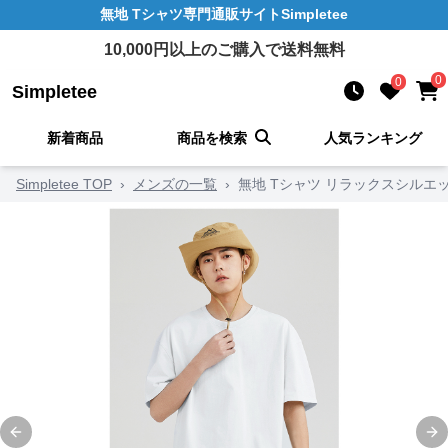
無地 Tシャツ
専門通販サイト
Simpletee
10,000
円以上のご購入で送料無料
0
0
Simpletee
新着商品
商品を検索
人気ランキング
Simpletee TOP
›
メンズの一覧
›
無地 Tシャツ リラックスシルエ
Previous slide
Ne