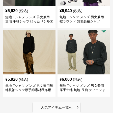
¥
6,930
¥
6,940
(税込)
(税込)
無地 Tシャツ メンズ 男女兼用
無地 Tシャツ メンズ 男女兼用
無地 半袖シャツ ゆったりシルエ
裾ラウンド 無地長袖シャツ
ット 白
¥
5,920
¥
6,000
(税込)
(税込)
無地 Tシャツ メンズ 男女兼用無
無地 Tシャツ メンズ 男女兼用
地長袖シャツ厚手綿素材秋冬用
厚手生地 無地 長袖 ティーシャ
全4色
ツ 全12色展開
›
人気アイテム一覧へ