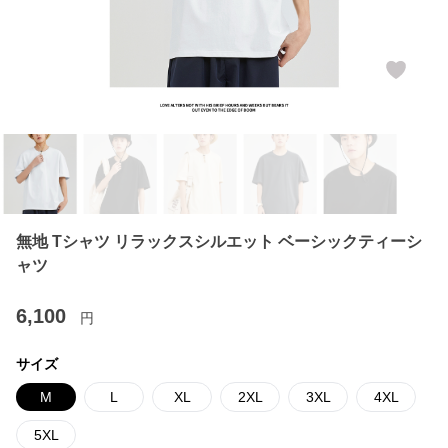
無地 Tシャツ リラックスシルエット ベーシックティーシ
ャツ
6,100
円
サイズ
M
L
XL
2XL
3XL
4XL
5XL