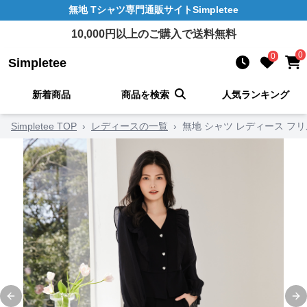
無地 Tシャツ
専門通販サイト
Simpletee
10,000
円以上のご購入で送料無料
0
0
Simpletee
新着商品
商品を検索
人気ランキング
Simpletee TOP
›
レディースの一覧
›
無地 シャツ レディース フ
Previous slide
Ne