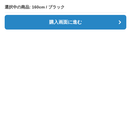
選択中の商品: 160cm / ブラック
選択中の商品: 160cm / ブラック
購入画面に進む
購入画面に進む
Simpletee
について
会社概要
利用規約