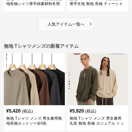
地長袖シャツ厚手綿素材秋冬用
厚手生地 無地 長袖 ティーシャ
全4色
ツ 全12色展開
›
人気アイテム一覧へ
無地 Tシャツメンズの新着アイテム
¥
5,420
¥
5,920
(税込)
(税込)
無地 Tシャツ メンズ 男女兼用無
無地 Tシャツ メンズ 男女兼用
地長袖カットソー全5色
丸首 無地 長袖 カジュアル トッ
プス 全5色