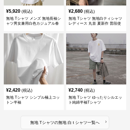
¥
5,920
¥
2,680
(税込)
(税込)
無地 Tシャツ メンズ 無地長袖シ
無地 Tシャツ 無地白ティシャツ
ャツ男女兼用白色カジュアル春
レディース 丸首 夏新作 普段使
秋新作
い
¥
2,420
¥
2,740
(税込)
(税込)
無地 Tシャツ シンプル極上コッ
無地 Tシャツ ゆったりシルエッ
トン半袖
ト純綿半袖Tシャツ
›
無地 Tシャツ
の
無地 白 t シャツ
一覧へ