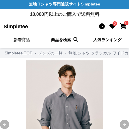
無地 Tシャツ
専門通販サイト
Simpletee
10,000
円以上のご購入で送料無料
0
0
Simpletee
新着商品
商品を検索
人気ランキング
Simpletee TOP
›
メンズの一覧
›
無地 シャツ クラシカル ワイド
Previous slide
Ne