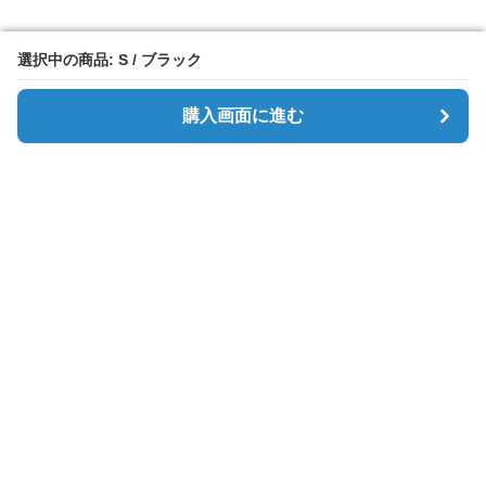
選択中の商品: S / ブラック
選択中の商品: S / ブラック
購入画面に進む
購入画面に進む
Simpletee
について
会社概要