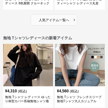
ディース 8色展開 クルーネック
ティーシャツ レディース丸首
›
人気アイテム一覧へ
無地 Tシャツレディースの新着アイテム
¥
4,310
¥
4,560
(税込)
(税込)
無地 Tシャツ レディース ゆった
無地 Tシャツ フレンチスリーブ
り体型カバー長袖無地シャツ着
無地Tシャツ大人カジュアル
痩せ効果