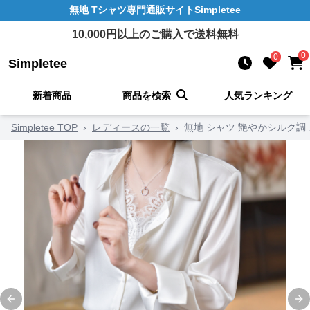
無地 Tシャツ
専門通販サイト
Simpletee
10,000
円以上のご購入で送料無料
0
0
Simpletee
新着商品
商品を検索
人気ランキング
Simpletee TOP
›
レディースの一覧
›
無地 シャツ 艶やかシルク調
Previous slide
Ne