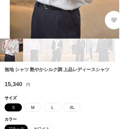
無地 シャツ 艶やかシルク調 上品レディースシャツ
15,340
円
サイズ
S
M
L
XL
カラー
ブラック
ホワイト