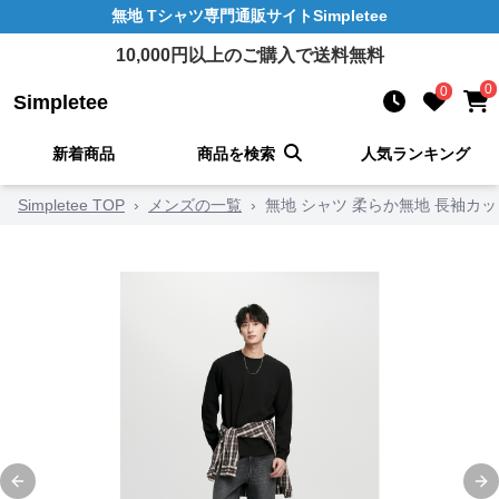
無地 Tシャツ
専門通販サイト
Simpletee
10,000
円以上のご購入で送料無料
0
0
Simpletee
新着商品
商品を検索
人気ランキング
Simpletee TOP
›
メンズの一覧
›
無地 シャツ 柔らか無地 長袖カ
Previous slide
Ne