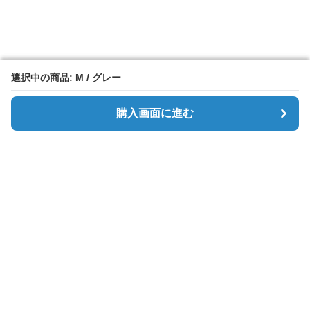
選択中の商品: M / グレー
選択中の商品: M / グレー
購入画面に進む
購入画面に進む
Simpletee
について