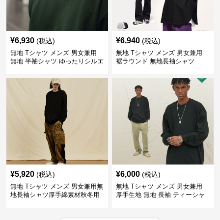
¥
6,930
¥
6,940
(税込)
(税込)
無地 Tシャツ メンズ 男女兼用
無地 Tシャツ メンズ 男女兼用
無地 半袖シャツ ゆったりシルエ
裾ラウンド 無地長袖シャツ
ット 白
¥
5,920
¥
6,000
(税込)
(税込)
無地 Tシャツ メンズ 男女兼用無
無地 Tシャツ メンズ 男女兼用
地長袖シャツ厚手綿素材秋冬用
厚手生地 無地 長袖 ティーシャ
全4色
ツ 全12色展開