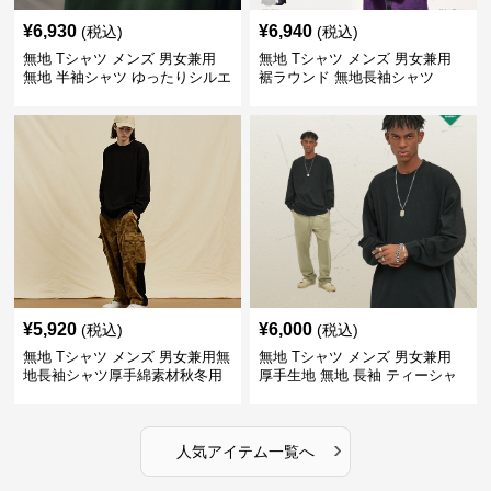
¥
6,930
¥
6,940
(税込)
(税込)
無地 Tシャツ メンズ 男女兼用
無地 Tシャツ メンズ 男女兼用
無地 半袖シャツ ゆったりシルエ
裾ラウンド 無地長袖シャツ
ット 白
¥
5,920
¥
6,000
(税込)
(税込)
無地 Tシャツ メンズ 男女兼用無
無地 Tシャツ メンズ 男女兼用
地長袖シャツ厚手綿素材秋冬用
厚手生地 無地 長袖 ティーシャ
全4色
ツ 全12色展開
›
人気アイテム一覧へ