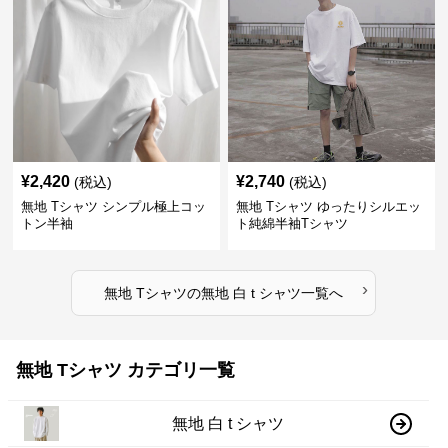
¥
2,420
¥
2,740
(税込)
(税込)
無地 Tシャツ シンプル極上コッ
無地 Tシャツ ゆったりシルエッ
トン半袖
ト純綿半袖Tシャツ
›
無地 Tシャツ
の
無地 白 t シャツ
一覧へ
無地 Tシャツ カテゴリ一覧
無地 白 t シャツ