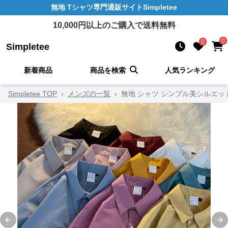
無地 Tシャツ
専門通販サイト
Simpletee
10,000
円以上のご購入で送料無料
0
0
Simpletee
新着商品
商品を検索
人気ランキング
Simpletee TOP
›
メンズの一覧
›
無地 シャツ シンプル美シルエッ
Previous slide
Ne