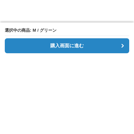
選択中の商品: M / グリーン
選択中の商品: M / グリーン
購入画面に進む
購入画面に進む
Simpletee
について