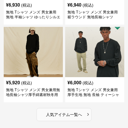
¥
6,930
¥
6,940
(税込)
(税込)
無地 Tシャツ メンズ 男女兼用
無地 Tシャツ メンズ 男女兼用
無地 半袖シャツ ゆったりシルエ
裾ラウンド 無地長袖シャツ
ット 白
¥
5,920
¥
6,000
(税込)
(税込)
無地 Tシャツ メンズ 男女兼用無
無地 Tシャツ メンズ 男女兼用
地長袖シャツ厚手綿素材秋冬用
厚手生地 無地 長袖 ティーシャ
全4色
ツ 全12色展開
›
人気アイテム一覧へ