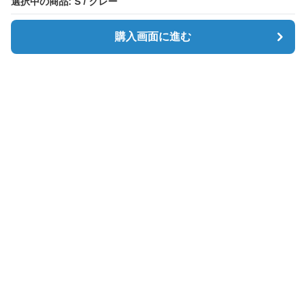
選択中の商品: S / グレー
選択中の商品: S / グレー
購入画面に進む
購入画面に進む
Simpletee
について
会社概要
利用規約