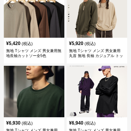
¥
5,420
¥
5,920
(税込)
(税込)
無地 Tシャツ メンズ 男女兼用無
無地 Tシャツ メンズ 男女兼用
地長袖カットソー全5色
丸首 無地 長袖 カジュアル トッ
プス 全5色
¥
6,930
¥
6,940
(税込)
(税込)
無地 Tシャツ メンズ 男女兼用
無地 Tシャツ メンズ 男女兼用