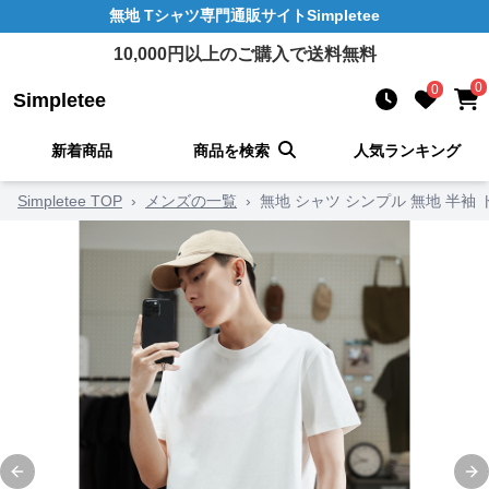
無地 Tシャツ
専門通販サイト
Simpletee
10,000
円以上のご購入で送料無料
0
0
Simpletee
新着商品
商品を検索
人気ランキング
Simpletee TOP
›
メンズの一覧
›
無地 シャツ シンプル 無地 半袖
Previous slide
Ne