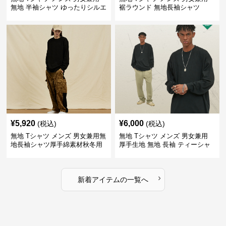
無地 半袖シャツ ゆったりシルエ
裾ラウンド 無地長袖シャツ
ット 白
¥
5,920
¥
6,000
(税込)
(税込)
無地 Tシャツ メンズ 男女兼用無
無地 Tシャツ メンズ 男女兼用
地長袖シャツ厚手綿素材秋冬用
厚手生地 無地 長袖 ティーシャ
全4色
ツ 全12色展開
›
新着アイテムの一覧へ