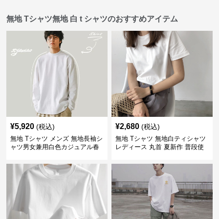
無地 Tシャツ無地 白 t シャツのおすすめアイテム
¥
5,920
¥
2,680
(税込)
(税込)
無地 Tシャツ メンズ 無地長袖シ
無地 Tシャツ 無地白ティシャツ
ャツ男女兼用白色カジュアル春
レディース 丸首 夏新作 普段使
秋新作
い