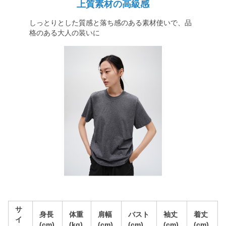
上質素材の高級感
しっとりとした質感と落ち感のある素材使いで、品
格のある大人の装いに
サ
身長
体重
肩幅
バスト
袖丈
着丈
イ
(cm)
(kg)
(cm)
(cm)
(cm)
(cm)