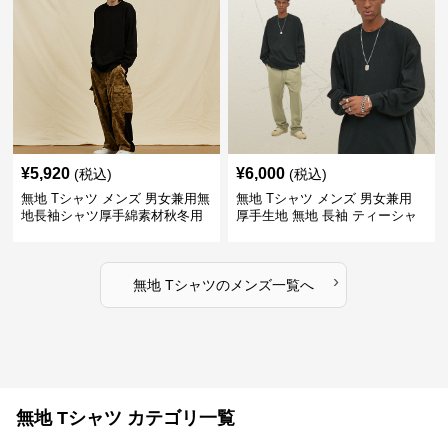
¥
5,920
¥
6,000
(税込)
(税込)
無地 Tシャツ メンズ 男女兼用無
無地 Tシャツ メンズ 男女兼用
地長袖シャツ厚手綿素材秋冬用
厚手生地 無地 長袖 ティーシャ
全4色
ツ 全12色展開
›
無地 Tシャツ
の
メンズ
一覧へ
無地 Tシャツ カテゴリ一覧