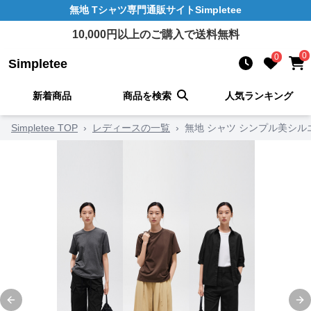
無地 Tシャツ
専門通販サイト
Simpletee
10,000
円以上のご購入で送料無料
0
0
Simpletee
新着商品
商品を検索
人気ランキング
Simpletee TOP
›
レディースの一覧
›
無地 シャツ シンプル美シル
Previous slide
Ne