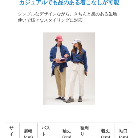
カジュアルでも品のある着こなしが可能
シンプルなデザインながら、きちんと感のある生地
使いで様々なスタイリングに対応
サ
バス
裾周
肩幅
袖丈
着丈
袖口
イ
ト
り
(cm)
(cm)
(cm)
(cm)