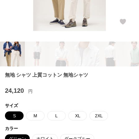
無地 シャツ 上質コットン 無地シャツ
24,120
円
サイズ
S
M
L
XL
2XL
カラー
グリーン
ホワイト
ダークブルー