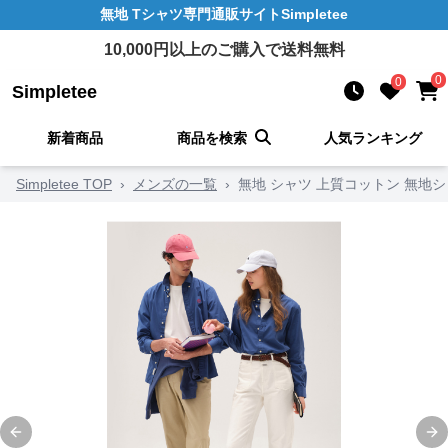
無地 Tシャツ
専門通販サイト
Simpletee
10,000
円以上のご購入で送料無料
0
0
Simpletee
新着商品
商品を検索
人気ランキング
Simpletee TOP
›
メンズの一覧
›
無地 シャツ 上質コットン 無地
Previous slide
Ne