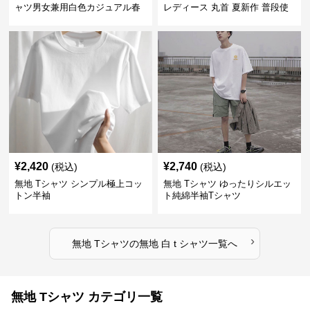
ャツ男女兼用白色カジュアル春
レディース 丸首 夏新作 普段使
秋新作
い
¥
2,420
¥
2,740
(税込)
(税込)
無地 Tシャツ シンプル極上コッ
無地 Tシャツ ゆったりシルエッ
トン半袖
ト純綿半袖Tシャツ
›
無地 Tシャツ
の
無地 白 t シャツ
一覧へ
無地 Tシャツ カテゴリ一覧