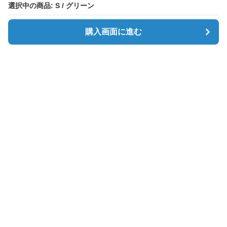
選択中の商品: S / グリーン
選択中の商品: S / グリーン
購入画面に進む
購入画面に進む
Simpletee
について
会社概要
利用規約