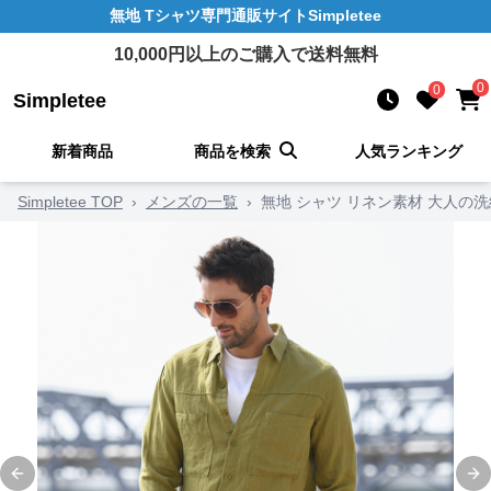
無地 Tシャツ
専門通販サイト
Simpletee
10,000
円以上のご購入で送料無料
0
0
Simpletee
新着商品
商品を検索
人気ランキング
Simpletee TOP
›
メンズの一覧
›
無地 シャツ リネン素材 大人の
Previous slide
Ne