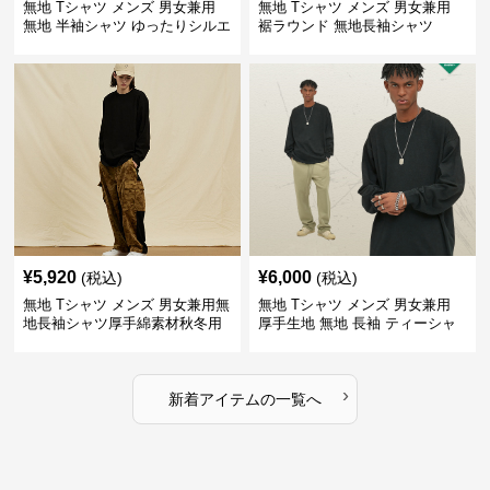
無地 Tシャツ メンズ 男女兼用
無地 Tシャツ メンズ 男女兼用
無地 半袖シャツ ゆったりシルエ
裾ラウンド 無地長袖シャツ
ット 白
¥
5,920
¥
6,000
(税込)
(税込)
無地 Tシャツ メンズ 男女兼用無
無地 Tシャツ メンズ 男女兼用
地長袖シャツ厚手綿素材秋冬用
厚手生地 無地 長袖 ティーシャ
全4色
ツ 全12色展開
›
新着アイテムの一覧へ