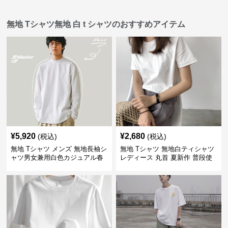
無地 Tシャツ無地 白 t シャツのおすすめアイテム
¥
5,920
¥
2,680
(税込)
(税込)
無地 Tシャツ メンズ 無地長袖シ
無地 Tシャツ 無地白ティシャツ
ャツ男女兼用白色カジュアル春
レディース 丸首 夏新作 普段使
秋新作
い