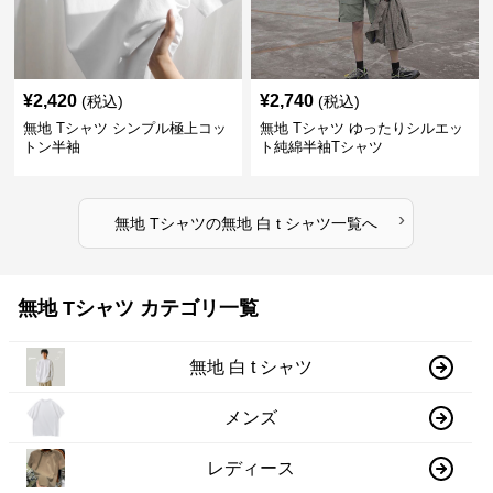
¥
2,420
¥
2,740
(税込)
(税込)
無地 Tシャツ シンプル極上コッ
無地 Tシャツ ゆったりシルエッ
トン半袖
ト純綿半袖Tシャツ
›
無地 Tシャツ
の
無地 白 t シャツ
一覧へ
無地 Tシャツ カテゴリ一覧
無地 白 t シャツ
メンズ
レディース