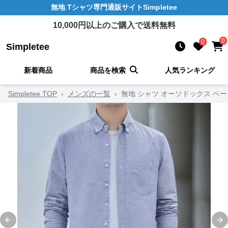
無地 Tシャツ
専門通販サイト
Simpletee
10,000
円以上のご購入で送料無料
0
0
Simpletee
新着商品
商品を検索
人気ランキング
Simpletee TOP
›
メンズの一覧
›
無地 シャツ オーソドックス ベ
Previous slide
Ne