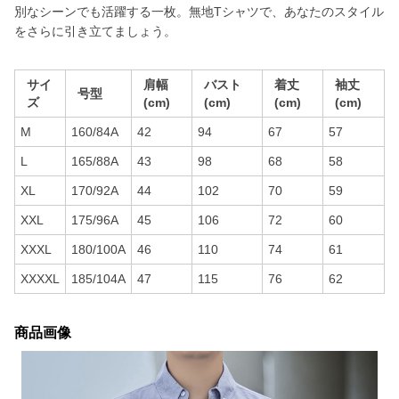
別なシーンでも活躍する一枚。無地Tシャツで、あなたのスタイル
をさらに引き立てましょう。
サイ
肩幅
バスト
着丈
袖丈
号型
ズ
(cm)
(cm)
(cm)
(cm)
M
160/84A
42
94
67
57
L
165/88A
43
98
68
58
XL
170/92A
44
102
70
59
XXL
175/96A
45
106
72
60
XXXL
180/100A
46
110
74
61
XXXXL
185/104A
47
115
76
62
商品画像