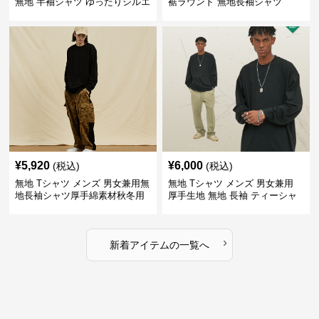
無地 半袖シャツ ゆったりシルエ
裾ラウンド 無地長袖シャツ
ット 白
¥
5,920
¥
6,000
(税込)
(税込)
無地 Tシャツ メンズ 男女兼用無
無地 Tシャツ メンズ 男女兼用
地長袖シャツ厚手綿素材秋冬用
厚手生地 無地 長袖 ティーシャ
全4色
ツ 全12色展開
›
新着アイテムの一覧へ