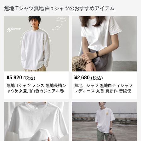
無地 Tシャツ無地 白 t シャツのおすすめアイテム
¥
5,920
¥
2,680
(税込)
(税込)
無地 Tシャツ メンズ 無地長袖シ
無地 Tシャツ 無地白ティシャツ
ャツ男女兼用白色カジュアル春
レディース 丸首 夏新作 普段使
秋新作
い