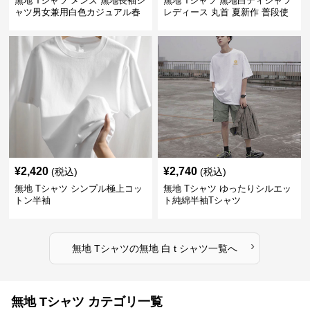
無地 Tシャツ メンズ 無地長袖シ
無地 Tシャツ 無地白ティシャツ
ャツ男女兼用白色カジュアル春
レディース 丸首 夏新作 普段使
秋新作
い
¥
2,420
¥
2,740
(税込)
(税込)
無地 Tシャツ シンプル極上コッ
無地 Tシャツ ゆったりシルエッ
トン半袖
ト純綿半袖Tシャツ
›
無地 Tシャツ
の
無地 白 t シャツ
一覧へ
無地 Tシャツ カテゴリ一覧