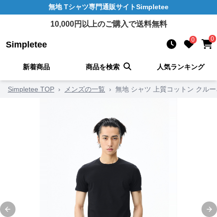
無地 Tシャツ
専門通販サイト
Simpletee
10,000
円以上のご購入で送料無料
0
0
Simpletee
新着商品
商品を検索
人気ランキング
Simpletee TOP
›
メンズの一覧
›
無地 シャツ 上質コットン クル
Previous slide
Ne