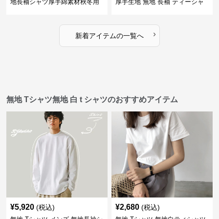
地長袖シャツ厚手綿素材秋冬用
厚手生地 無地 長袖 ティーシャ
全4色
ツ 全12色展開
›
新着アイテムの一覧へ
無地 Tシャツ無地 白 t シャツのおすすめアイテム
¥
5,920
¥
2,680
(税込)
(税込)