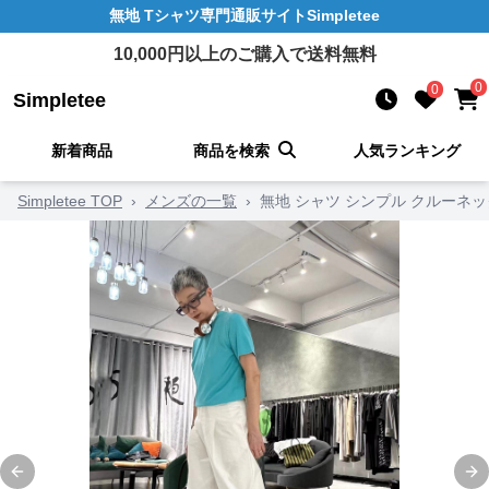
無地 Tシャツ
専門通販サイト
Simpletee
10,000
円以上のご購入で送料無料
0
0
Simpletee
新着商品
商品を検索
人気ランキング
Simpletee TOP
›
メンズの一覧
›
無地 シャツ シンプル クルーネッ
Previous slide
Ne