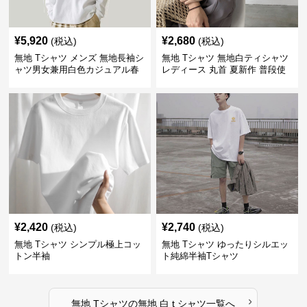
¥
5,920
¥
2,680
(税込)
(税込)
無地 Tシャツ メンズ 無地長袖シ
無地 Tシャツ 無地白ティシャツ
ャツ男女兼用白色カジュアル春
レディース 丸首 夏新作 普段使
秋新作
い
¥
2,420
¥
2,740
(税込)
(税込)
無地 Tシャツ シンプル極上コッ
無地 Tシャツ ゆったりシルエッ
トン半袖
ト純綿半袖Tシャツ
›
無地 Tシャツ
の
無地 白 t シャツ
一覧へ