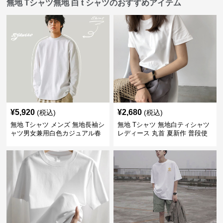
無地 Tシャツ無地 白 t シャツのおすすめアイテム
¥
5,920
¥
2,680
(税込)
(税込)
無地 Tシャツ メンズ 無地長袖シ
無地 Tシャツ 無地白ティシャツ
ャツ男女兼用白色カジュアル春
レディース 丸首 夏新作 普段使
秋新作
い