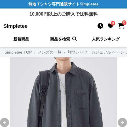
無地 Tシャツ
専門通販サイト
Simpletee
10,000
円以上のご購入で送料無料
0
0
Simpletee
新着商品
商品を検索
人気ランキング
Simpletee TOP
›
メンズの一覧
›
無地シャツ カジュアル ベーシッ
Previous slide
Ne