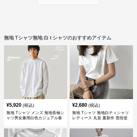
無地 Tシャツ無地 白 t シャツのおすすめアイテム
¥
5,920
¥
2,680
(税込)
(税込)
無地 Tシャツ メンズ 無地長袖シ
無地 Tシャツ 無地白ティシャツ
ャツ男女兼用白色カジュアル春
レディース 丸首 夏新作 普段使
秋新作
い