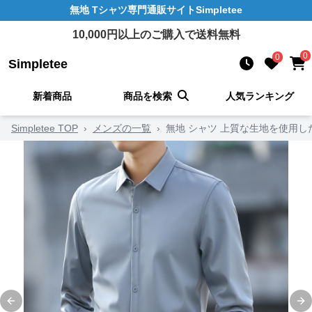
無地 Tシャツ
専門通販サイト
Simpletee
10,000
円以上のご購入で送料無料
0
0
Simpletee
新着商品
商品を検索
人気ランキング
Simpletee TOP
›
メンズの一覧
›
無地 シャツ 上質な生地を使用
Previous slide
Ne