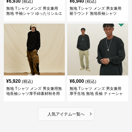
¥
6,930
¥
6,940
(税込)
(税込)
無地 Tシャツ メンズ 男女兼用
無地 Tシャツ メンズ 男女兼用
無地 半袖シャツ ゆったりシルエ
裾ラウンド 無地長袖シャツ
ット 白
¥
5,920
¥
6,000
(税込)
(税込)
無地 Tシャツ メンズ 男女兼用無
無地 Tシャツ メンズ 男女兼用
地長袖シャツ厚手綿素材秋冬用
厚手生地 無地 長袖 ティーシャ
全4色
ツ 全12色展開
›
人気アイテム一覧へ