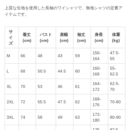
上質な生地を使用した長袖のワイシャツで、無地シャツの定番ア
イテムです。
サ
着丈
バスト
肩幅
袖丈
身長
体重
イ
(cm)
(cm)
(cm)
(cm)
(cm)
(kg)
ズ
156-
47.5-
M
66
48
43
59
164
55
160-
55-
L
68
50.5
44.5
60
168
62.5
164-
62.5-
XL
70
53
46
61
172
70
168-
2XL
72
55.5
47.5
62
70-80
176
172-
3XL
74
58
49
63
80-90
180
175-
87.5-