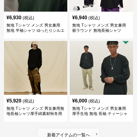
¥
6,930
¥
6,940
(税込)
(税込)
無地 Tシャツ メンズ 男女兼用
無地 Tシャツ メンズ 男女兼用
無地 半袖シャツ ゆったりシルエ
裾ラウンド 無地長袖シャツ
ット 白
¥
5,920
¥
6,000
(税込)
(税込)
無地 Tシャツ メンズ 男女兼用無
無地 Tシャツ メンズ 男女兼用
地長袖シャツ厚手綿素材秋冬用
厚手生地 無地 長袖 ティーシャ
全4色
ツ 全12色展開
›
新着アイテムの一覧へ