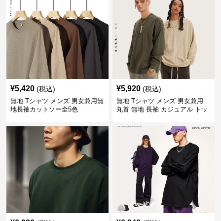
¥
5,420
¥
5,920
(税込)
(税込)
無地 Tシャツ メンズ 男女兼用無
無地 Tシャツ メンズ 男女兼用
地長袖カットソー全5色
丸首 無地 長袖 カジュアル トッ
プス 全5色