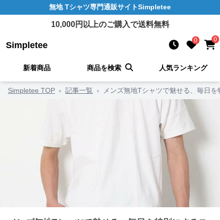
無地 Tシャツ
専門通販サイト
Simpletee
10,000
円以上のご購入で送料無料
0
0
Simpletee
新着商品
商品を検索
人気ランキング
Simpletee TOP
›
記事一覧
›
メンズ無地Tシャツで魅せる、毎日を