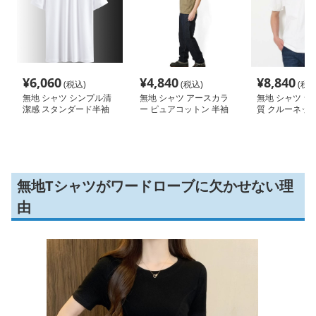
¥
6,060
¥
4,840
¥
8,840
(税込)
(税込)
(税込
無地 シャツ シンプル清
無地 シャツ アースカラ
無地 シャツ シ
潔感 スタンダード半袖
ー ピュアコットン 半袖
質 クルーネック
シャツ
クルーネック
ソー
無地Tシャツがワードローブに欠かせない理
由