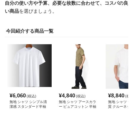
自分の使い方や予算、必要な枚数に合わせて、コスパの良
い商品
を選びましょう。
今回紹介する商品一覧
¥
6,060
¥
4,840
¥
8,840
(税込)
(税込)
(税込
無地 シャツ シンプル清
無地 シャツ アースカラ
無地 シャツ シ
潔感 スタンダード半袖
ー ピュアコットン 半袖
質 クルーネック
シャツ
クルーネック
ソー