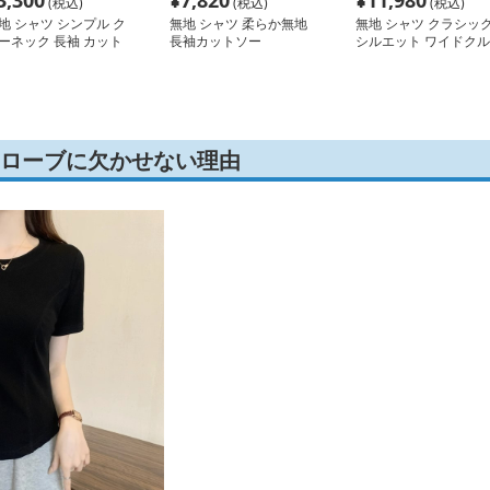
3,300
¥
7,820
¥
11,980
(税込)
(税込)
(税込)
地 シャツ シンプル ク
無地 シャツ 柔らか無地
無地 シャツ クラシッ
ーネック 長袖 カット
長袖カットソー
シルエット ワイドクル
ー
ーネック スウェット
ドローブに欠かせない理由