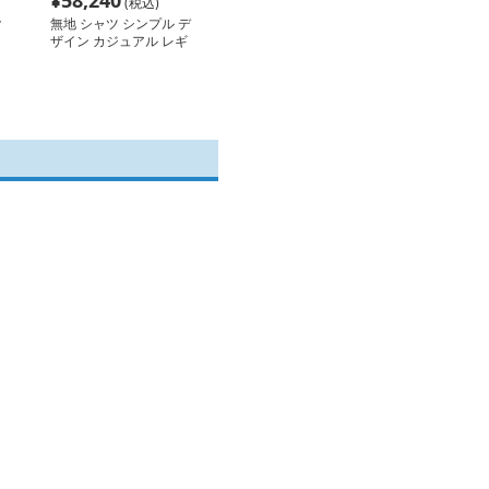
¥
58,240
(税込)
ク
無地 シャツ シンプル デ
ザイン カジュアル レギ
ュラーシャツ