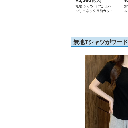
¥
5,260
¥
(税込)
無地 シャツ リブ加工ヘ
無
ンリーネック長袖カット
ル
ソー
ソ
無地Tシャツがワー