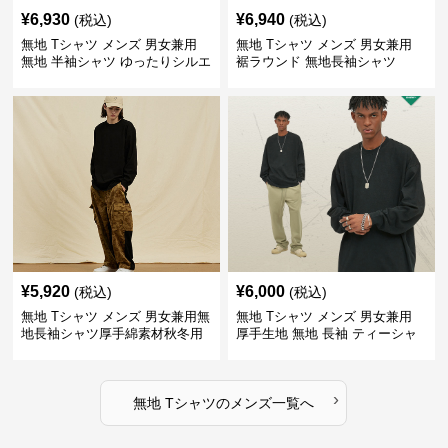
¥
6,930
¥
6,940
(税込)
(税込)
無地 Tシャツ メンズ 男女兼用
無地 Tシャツ メンズ 男女兼用
無地 半袖シャツ ゆったりシルエ
裾ラウンド 無地長袖シャツ
ット 白
¥
5,920
¥
6,000
(税込)
(税込)
無地 Tシャツ メンズ 男女兼用無
無地 Tシャツ メンズ 男女兼用
地長袖シャツ厚手綿素材秋冬用
厚手生地 無地 長袖 ティーシャ
全4色
ツ 全12色展開
›
無地 Tシャツ
の
メンズ
一覧へ