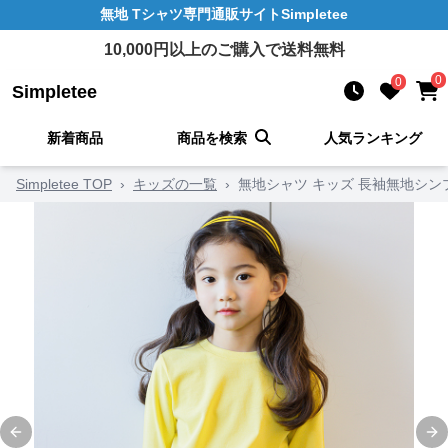
無地 Tシャツ
専門通販サイト
Simpletee
10,000
円以上のご購入で送料無料
0
0
Simpletee
新着商品
商品を検索
人気ランキング
Simpletee TOP
›
キッズの一覧
›
無地シャツ キッズ 長袖無地シン
Previous slide
Ne