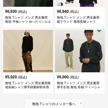
¥
6,930
¥
6,940
(税込)
(税込)
無地 Tシャツ メンズ 男女兼用
無地 Tシャツ メンズ 男女兼用
無地 半袖シャツ ゆったりシルエ
裾ラウンド 無地長袖シャツ
ット 白
¥
5,920
¥
6,000
(税込)
(税込)
無地 Tシャツ メンズ 男女兼用無
無地 Tシャツ メンズ 男女兼用
地長袖シャツ厚手綿素材秋冬用
厚手生地 無地 長袖 ティーシャ
全4色
ツ 全12色展開
›
無地 Tシャツ
の
メンズ
一覧へ