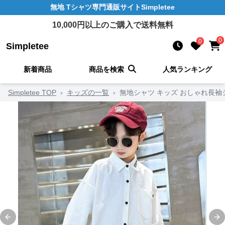
無地 Tシャツ
専門通販サイト
Simpletee
10,000
円以上のご購入で送料無料
0
0
Simpletee
新着商品
商品を検索
人気ランキング
Simpletee TOP
›
キッズの一覧
›
無地シャツ キッズ おしゃれ長袖
Previous slide
Ne