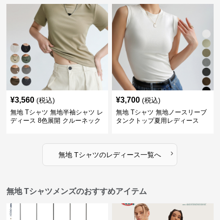
¥
3,560
¥
3,700
(税込)
(税込)
無地 Tシャツ 無地半袖シャツ レ
無地 Tシャツ 無地ノースリーブ
ディース 8色展開 クルーネック
タンクトップ夏用レディース
›
無地 Tシャツ
の
レディース
一覧へ
無地 Tシャツメンズのおすすめアイテム