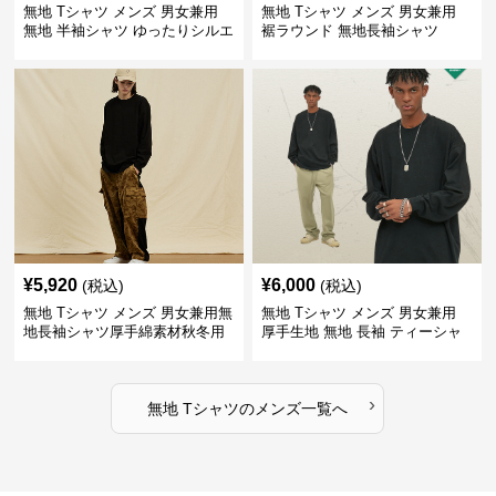
無地 Tシャツ メンズ 男女兼用
無地 Tシャツ メンズ 男女兼用
無地 半袖シャツ ゆったりシルエ
裾ラウンド 無地長袖シャツ
ット 白
¥
5,920
¥
6,000
(税込)
(税込)
無地 Tシャツ メンズ 男女兼用無
無地 Tシャツ メンズ 男女兼用
地長袖シャツ厚手綿素材秋冬用
厚手生地 無地 長袖 ティーシャ
全4色
ツ 全12色展開
›
無地 Tシャツ
の
メンズ
一覧へ