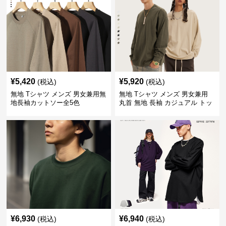
¥
5,420
¥
5,920
(税込)
(税込)
無地 Tシャツ メンズ 男女兼用無
無地 Tシャツ メンズ 男女兼用
地長袖カットソー全5色
丸首 無地 長袖 カジュアル トッ
プス 全5色
¥
6,930
¥
6,940
(税込)
(税込)