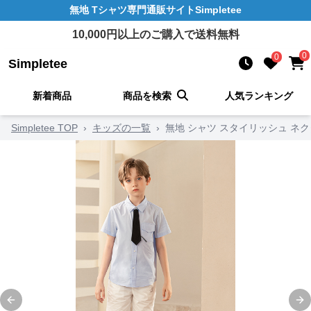
無地 Tシャツ
専門通販サイト
Simpletee
10,000
円以上のご購入で送料無料
0
0
Simpletee
新着商品
商品を検索
人気ランキング
Simpletee TOP
›
キッズの一覧
›
無地 シャツ スタイリッシュ ネ
Previous slide
Ne